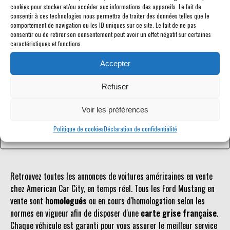
cookies pour stocker et/ou accéder aux informations des appareils. Le fait de
consentir à ces technologies nous permettra de traiter des données telles que le
comportement de navigation ou les ID uniques sur ce site. Le fait de ne pas
consentir ou de retirer son consentement peut avoir un effet négatif sur certaines
caractéristiques et fonctions.
Référence inconnue
Accepter
Le véhicule recherché n'est pas ou plus référencé.
Refuser
Retourner à la liste des véhicules en stock
Voir les préférences
Politique de cookies
Déclaration de confidentialité
Retrouvez toutes les annonces de voitures américaines en vente
chez American Car City, en temps réel. Tous les Ford Mustang en
vente sont
homologués
ou en cours d'homologation selon les
normes en vigueur afin de disposer d'une
carte grise française
.
Chaque véhicule est garanti pour vous assurer le meilleur service