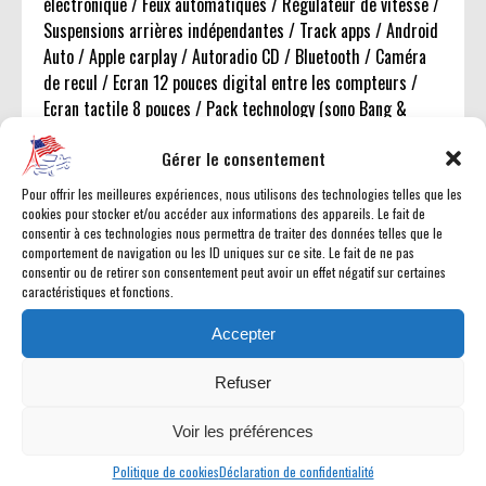
électronique / Feux automatiques / Régulateur de vitesse /
Suspensions arrières indépendantes / Track apps / Android
Auto / Apple carplay / Autoradio CD / Bluetooth / Caméra
de recul / Ecran 12 pouces digital entre les compteurs /
Ecran tactile 8 pouces / Pack technology (sono Bang &
Olufsen, détecteur d'angle mort, rétroviseurs chauffants à
Gérer le consentement
mémoire) / option incluse / Sono Bang & Olufsen 12 HP /
SYNC 3 / USB x2 / 9 Hauts parleurs / Aileron / Boite de
Pour offrir les meilleures expériences, nous utilisons des technologies telles que les
vitesse automatique à double embrayage TREMEC robotisée
cookies pour stocker et/ou accéder aux informations des appareils. Le fait de
consentir à ces technologies nous permettra de traiter des données telles que le
7 rapports avec palettes au volant / Carbon fiber package
comportement de navigation ou les ID uniques sur ce site. Le fait de ne pas
(intérieur avec éléments carbone) / Double échappement à
consentir ou de retirer son consentement peut avoir un effet négatif sur certaines
valve électronique avec 4 sorties / Jantes 20 pouces /
caractéristiques et fonctions.
Pédalier alu / Pont arrière à glissement limité TORSEN
Accepter
3.73 / Rétroviseurs électriques /
Refuser
Malus à prévoir de 12400? à la charge de l'acheteur
Voir les préférences
Politique de cookies
Déclaration de confidentialité