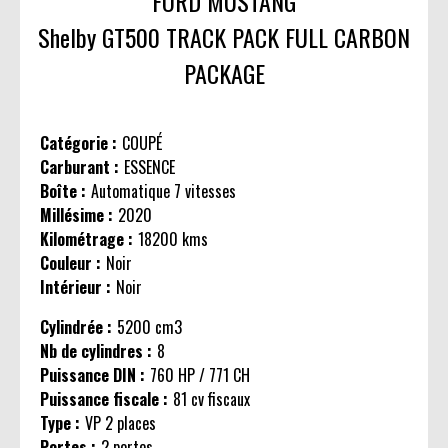
FORD MUSTANG
Shelby GT500 TRACK PACK FULL CARBON
PACKAGE
Catégorie :
COUPÉ
Carburant :
ESSENCE
Boîte :
Automatique 7 vitesses
Millésime :
2020
Kilométrage :
18200 kms
Couleur :
Noir
Intérieur :
Noir
Cylindrée :
5200 cm3
Nb de cylindres :
8
Puissance DIN :
760 HP / 771 CH
Puissance fiscale :
81 cv fiscaux
Type :
VP 2 places
Portes :
2 portes