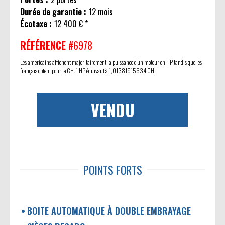
Durée de garantie :
12 mois
Écotaxe :
12 400 € *
RÉFÉRENCE
#6978
Les américains affichent majoritairement la puissance d'un moteur en HP tandis que les
français optent pour le CH. 1 HP équivaut à 1,01381915534 CH.
VENDU
POINTS FORTS
BOITE AUTOMATIQUE À DOUBLE EMBRAYAGE