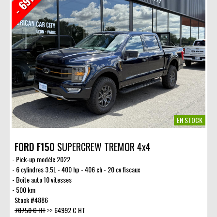
EN STOCK
FORD F150
SUPERCREW TREMOR 4x4
Pick-up modèle 2022
6 cylindres 3.5L - 400 hp - 406 ch - 20 cv fiscaux
Boîte auto 10 vitesses
500 km
Stock #4886
70750 € HT
>>
64992 € HT