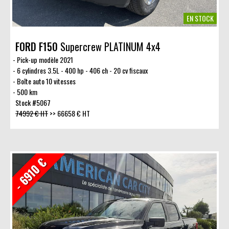
EN STOCK
FORD F150
Supercrew PLATINUM 4x4
Pick-up modèle 2021
6 cylindres 3.5L - 400 hp - 406 ch - 20 cv fiscaux
Boîte auto 10 vitesses
500 km
Stock #5067
74992 € HT
>>
66658 € HT
- 6910 €