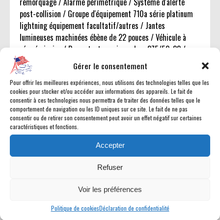
remorquage / Alarme périmétrique / Système d'alerte
post-collision / Groupe d'équipement 710a série platinum
lightning équipement facultatif/autres / Jantes
lumineuses machinées ébène de 22 pouces / Véhicule à
zéro émission / Pneus toutes saisons bsw 275/50r22 /
Essieu arrière à blocage électrique / Pommeau rétractable
Gérer le consentement
/
Pour offrir les meilleures expériences, nous utilisons des technologies telles que les
cookies pour stocker et/ou accéder aux informations des appareils. Le fait de
consentir à ces technologies nous permettra de traiter des données telles que le
comportement de navigation ou les ID uniques sur ce site. Le fait de ne pas
consentir ou de retirer son consentement peut avoir un effet négatif sur certaines
caractéristiques et fonctions.
Dimensions et châssis
Accepter
Refuser
Voir les préférences
Politique de cookies
Déclaration de confidentialité