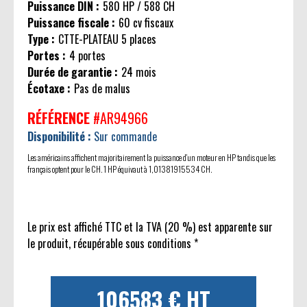
Puissance DIN :
580 HP / 588 CH
Puissance fiscale :
60 cv fiscaux
Type :
CTTE-PLATEAU 5 places
Portes :
4 portes
Durée de garantie :
24 mois
Écotaxe :
Pas de malus
RÉFÉRENCE
#AR94966
Disponibilité :
Sur commande
Les américains affichent majoritairement la puissance d'un moteur en HP tandis que les
français optent pour le CH. 1 HP équivaut à 1,01381915534 CH.
Le prix est affiché TTC et la TVA (20 %) est apparente sur
le produit, récupérable sous conditions *
106583 € HT