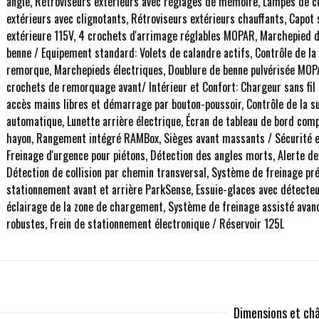
angle, Rétroviseurs extérieurs avec réglages de mémoire, Lampes de co
extérieurs avec clignotants, Rétroviseurs extérieurs chauffants, Capot 
extérieure 115V, 4 crochets d'arrimage réglables MOPAR, Marchepied 
benne / Equipement standard: Volets de calandre actifs, Contrôle de la 
remorque, Marchepieds électriques, Doublure de benne pulvérisée MOPAR
crochets de remorquage avant/ Intérieur et Confort: Chargeur sans fil po
accès mains libres et démarrage par bouton-poussoir, Contrôle de la 
automatique, Lunette arrière électrique, Écran de tableau de bord comp
hayon, Rangement intégré RAMBox, Sièges avant massants / Sécurité et 
Freinage d'urgence pour piétons, Détection des angles morts, Alerte de
Détection de collision par chemin transversal, Système de freinage pr
stationnement avant et arrière ParkSense, Essuie-glaces avec détecteur
éclairage de la zone de chargement, Système de freinage assisté avan
robustes, Frein de stationnement électronique / Réservoir 125L
Dimensions et châ