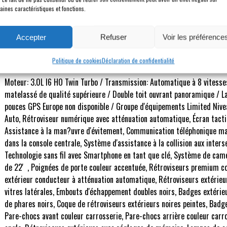
PAS DE TVS *
BA
aines caractéristiques et fonctions.
Accepter
Refuser
Voir les préférence
Description
Politique de cookies
Déclaration de confidentialité
Moteur: 3.0L I6 HO Twin Turbo / Transmission: Automatique à 8 vitesses
matelassé de qualité supérieure / Double toit ouvrant panoramique / L
pouces GPS Europe non disponible / Groupe d'équipements Limited Niveau
Auto, Rétroviseur numérique avec atténuation automatique, Écran tacti
Assistance à la man?uvre d'évitement, Communication téléphonique main
dans la console centrale, Système d'assistance à la collision aux inter
Technologie sans fil avec Smartphone en tant que clé, Système de cam
de 22' , Poignées de porte couleur accentuée, Rétroviseurs premium co
extérieur conducteur à atténuation automatique, Rétroviseurs extérieu
vitres latérales, Embouts d'échappement doubles noirs, Badges extérieu
de phares noirs, Coque de rétroviseurs extérieurs noires peintes, Badg
Pare-chocs avant couleur carrosserie, Pare-chocs arrière couleur carro