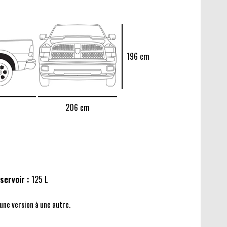
196 cm
206 cm
servoir :
125 L
'une version à une autre.