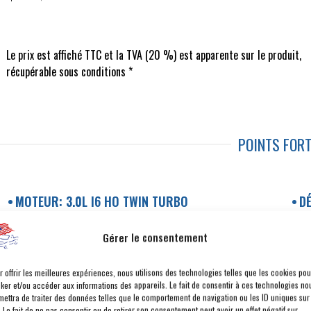
Le prix est affiché TTC et la TVA (20 %) est apparente sur le produit,
récupérable sous conditions *
POINTS FOR
MOTEUR: 3.0L I6 HO TWIN TURBO
DÉ
GROUPE D'ÉQUIPEMENTS LIMITED NIVEAU A
A
Gérer le consentement
NIGHT EDITION
T
ÉCRAN INTERACTIF POUR LE PASSAGER AVANT
C
r offrir les meilleures expériences, nous utilisons des technologies telles que les cookies pou
cker et/ou accéder aux informations des appareils. Le fait de consentir à ces technologies no
APPLE CARPLAY ET ANDROID AUTO SANS FIL
V
mettra de traiter des données telles que le comportement de navigation ou les ID uniques sur
. Le fait de ne pas consentir ou de retirer son consentement peut avoir un effet négatif sur