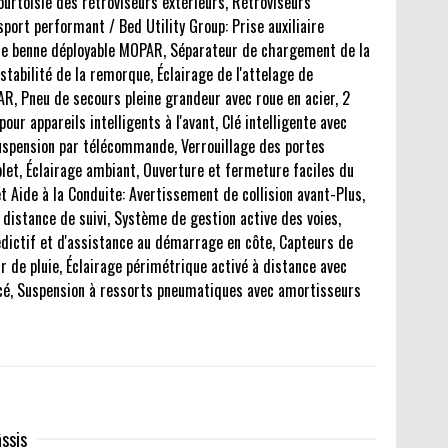
urtoisie des rétroviseurs extérieurs, Rétroviseurs
sport performant / Bed Utility Group: Prise auxiliaire
de benne déployable MOPAR, Séparateur de chargement de la
stabilité de la remorque, Éclairage de l'attelage de
, Pneu de secours pleine grandeur avec roue en acier, 2
ur appareils intelligents à l'avant, Clé intelligente avec
suspension par télécommande, Verrouillage des portes
let, Éclairage ambiant, Ouverture et fermeture faciles du
Aide à la Conduite: Avertissement de collision avant-Plus,
 distance de suivi, Système de gestion active des voies,
édictif et d'assistance au démarrage en côte, Capteurs de
 de pluie, Éclairage périmétrique activé à distance avec
cé, Suspension à ressorts pneumatiques avec amortisseurs
ssis