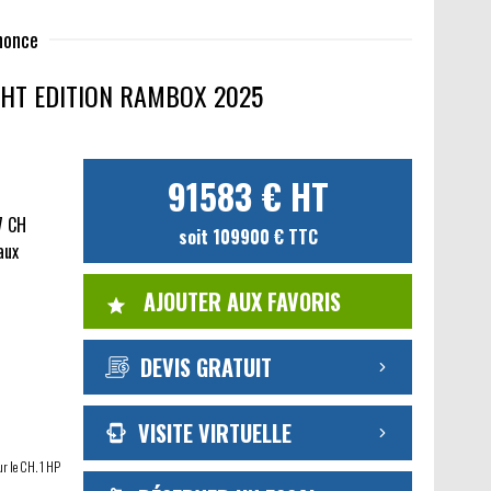
nnonce
GHT EDITION RAMBOX 2025
91583 € HT
7 CH
soit 109900 € TTC
aux
AJOUTER AUX FAVORIS
DEVIS GRATUIT
VISITE VIRTUELLE
ur le CH. 1 HP