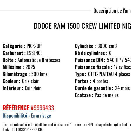
Description de l'a
DODGE RAM
1500 CREW LIMITED NI
Catégorie :
PICK-UP
Cylindrée :
3000 cm3
Carburant :
ESSENCE
Nb de cylindres :
6
Boîte :
Automatique 8 vitesses
Puissance DIN :
540 HP / 54
Millésime :
2025
Puissance fiscale :
17 cv fisc
Kilométrage :
500 kms
Type :
CTTE-PLATEAU 4 places
Couleur :
Gris clair
Portes :
4 portes
Intérieur :
Cuir Noir
Durée de garantie :
24 mois
Écotaxe :
Pas de malus
RÉFÉRENCE
#9996433
Disponibilité :
En arrivage
Les américains affichent majoritairement la puissance d'un moteur en HP tandis que les français optent po
équivaut à 1,01381915534 CH.