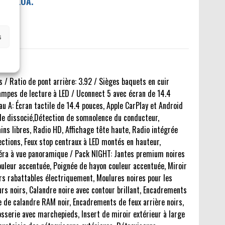
IL / LOA.
s
 / Ratio de pont arrière: 3.92 / Sièges baquets en cuir
ampes de lecture à LED / Uconnect 5 avec écran de 14.4
 A: Écran tactile de 14.4 pouces, Apple CarPlay et Android
le dissocié,Détection de somnolence du conducteur,
s libres, Radio HD, Affichage tête haute, Radio intégrée
sections, Feux stop centraux à LED montés en hauteur,
éra à vue panoramique / Pack NIGHT: Jantes premium noires
uleur accentuée, Poignée de hayon couleur accentuée, Miroir
rs rabattables électriquement, Moulures noires pour les
rs noirs, Calandre noire avec contour brillant, Encadrements
e de calandre RAM noir, Encadrements de feux arrière noirs,
sserie avec marchepieds, Insert de miroir extérieur à large