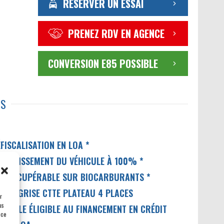
RÉSERVER UN ESSAI
PRENEZ RDV EN AGENCE
CONVERSION E85 POSSIBLE
TS
FISCALISATION EN LOA *
MORTISSEMENT DU VÉHICULE À 100% *
VA RÉCUPÉRABLE SUR BIOCARBURANTS *
ARTE GRISE CTTE PLATEAU 4 PLACES
r
us
ÉHICULE ÉLIGIBLE AU FINANCEMENT EN CRÉDIT
 ce