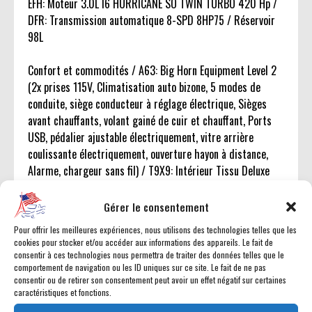
EFH: Moteur 3.0L I6 HURRICANE SO TWIN TURBO 420 Hp /
DFR: Transmission automatique 8-SPD 8HP75 / Réservoir
98L
Confort et commodités / A63: Big Horn Equipment Level 2
(2x prises 115V, Climatisation auto bizone, 5 modes de
conduite, siège conducteur à réglage électrique, Sièges
avant chauffants, volant gainé de cuir et chauffant, Ports
USB, pédalier ajustable électriquement, vitre arrière
coulissante électriquement, ouverture hayon à distance,
Alarme, chargeur sans fil) / T9X9: Intérieur Tissu Deluxe
noir
Gérer le consentement
Technologie et divertissement / Écran tactile 12 pouces /
Pour offrir les meilleures expériences, nous utilisons des technologies telles que les
Uconnect 5 avec écran tactile 12.0 pouces (GPS EUROPE
cookies pour stocker et/ou accéder aux informations des appareils. Le fait de
NON DISPONIBLE) / Apple CarPlay et Android Auto sans fil /
consentir à ces technologies nous permettra de traiter des données telles que le
comportement de navigation ou les ID uniques sur ce site. Le fait de ne pas
9x hauts parleurs Amplifiés avec caisson de basse
consentir ou de retirer son consentement peut avoir un effet négatif sur certaines
caractéristiques et fonctions.