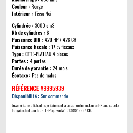
Couleur :
Rouge
Intérieur :
Tissu Noir
Cylindrée :
3000 cm3
Nb de cylindres :
6
Puissance DIN :
420 HP / 426 CH
Puissance fiscale :
17 cv fiscaux
Type :
CTTE-PLATEAU 4 places
Portes :
4 portes
Durée de garantie :
24 mois
Écotaxe :
Pas de malus
RÉFÉRENCE
#9995939
Disponibilité :
Sur commande
Les américains affichent majoritairement la puissance d'un moteur en HP tandis que les
français optent pour le CH. 1 HP équivaut à 1,01381915534 CH.