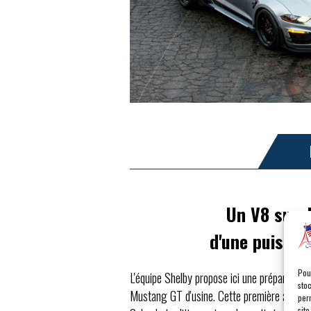
Un V8 sura
d'une puissan
Pou
L'équipe Shelby propose ici une préparation
sto
Mustang GT d'usine. Cette première attein
per
site