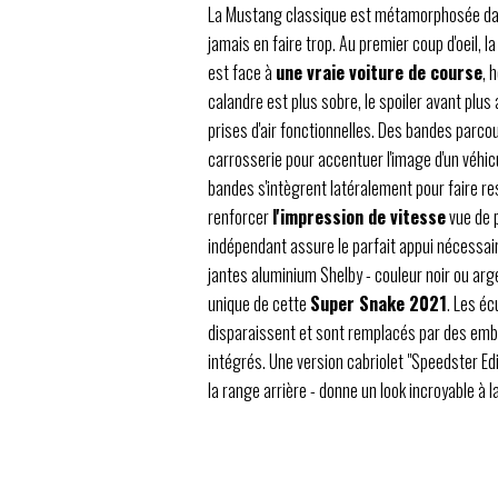
La Mustang classique est métamorphosée dan
jamais en faire trop. Au premier coup d'oeil, l
est face à
une vraie voiture de course
, 
calandre est plus sobre, le spoiler avant plu
prises d'air fonctionnelles. Des bandes parcou
carrosserie pour accentuer l'image d'un véhi
bandes s'intègrent latéralement pour faire re
renforcer
l'impression de vitesse
vue de p
indépendant assure le parfait appui nécessair
jantes aluminium Shelby - couleur noir ou arg
unique de cette
Super Snake 2021
. Les é
disparaissent et sont remplacés par des em
intégrés. Une version cabriolet "Speedster Ed
la range arrière - donne un look incroyable à 