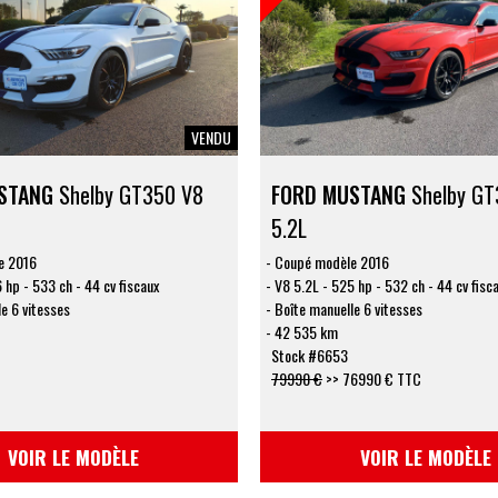
VENDU
STANG
Shelby GT350 V8
FORD MUSTANG
Shelby GT
5.2L
e 2016
Coupé modèle 2016
 hp - 533 ch - 44 cv fiscaux
V8 5.2L - 525 hp - 532 ch - 44 cv fisc
e 6 vitesses
Boîte manuelle 6 vitesses
42 535 km
Stock #6653
79990 €
>>
76990 € TTC
VOIR LE MODÈLE
VOIR LE MODÈLE