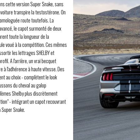
s cette version Super Snake, sans
a voiture transpire la testostérone. On
homologuée route toutefois. La
s avancé, le capot surmonté de deux
rent toute la longueur de la
cule voué à la compétition. Ces mêmes
ssortir les lettrages SHELBY et
rofil. A l'arrière, un vrai becquet
e à l'adhérence à haute vitesse. Des
ent au choix - complètent le look
cussons du cheval au galop
blèmes Shelby plus discrètement
ition" - intégrant un capot recouvrant
la Super Snake.