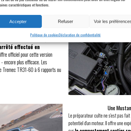
 sont menées avec brio pour obtenir
aines caractéristiques et fonctions.
out en assurant une fiabilité
 mécanique est assurée par une
Accepter
Refuser
Voir les préférence
ur mesure tandis que le
s. Sur l'ancienne Super Snake de
Politique de cookies
Déclaration de confidentialité
0 km/h effectué en 3,5
rrêté effectué en
ffre officiel pour cette version
 - encore plus efficace. Les
ite Tremec TR31-60 à 6 rapports ou
Une Mustan
Le préparateur culte ne s'est pas fait
potentiel d'un moteur. Il offre une ex
sur
le comportement routier re