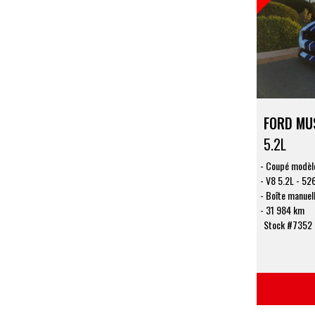
FORD MU
5.2L
Coupé modèl
V8 5.2L - 526
Boîte manuell
31 984 km
Stock #7352