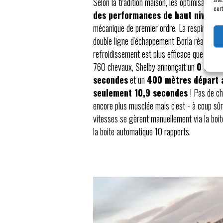
Selon la tradition maison, les optimisations
cert
des performances de haut niveau
t
mécanique de premier ordre. La respiration
double ligne d'échappement Borla réalisée s
refroidissement est plus efficace que jamai
760 chevaux, Shelby annonçait un
0 à 10
secondes
et un
400 mètres départ a
seulement 10,9 secondes
! Pas de chi
encore plus musclée mais c'est - à coup sûr
vitesses se gèrent manuellement via la bo
la boite automatique 10 rapports.