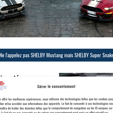
Ne l'appelez pas SHELBY Mustang mais SHELBY Super Snak
limenté
ce inédite
Gérer le consentement
r offrir les meilleures expériences, nous utilisons des technologies telles que les cookies pou
s radicale du V8 5,0L monté sur les
cker et/ou accéder aux informations des appareils. Le fait de consentir à ces technologies no
t les 825 HP* ou
836 chevaux
!
mettra de traiter des données telles que le comportement de navigation ou les ID uniques sur
. Le fait de ne pas consentir ou de retirer son consentement peut avoir un effet négatif sur