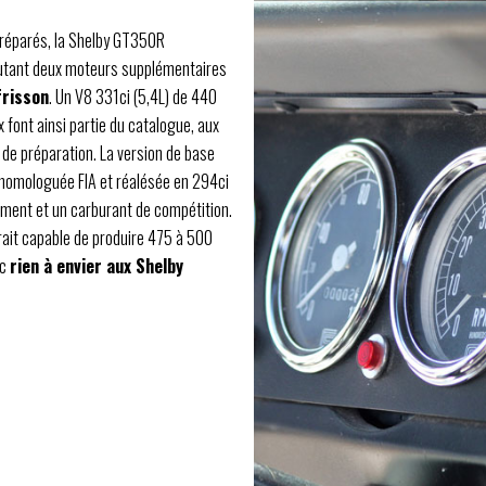
préparés, la Shelby GT350R
joutant deux moteurs supplémentaires
frisson
. Un V8 331ci (5,4L) de 440
font ainsi partie du catalogue, aux
 de préparation. La version de base
 homologuée FIA et réalésée en 294ci
ment et un carburant de compétition.
ait capable de produire 475 à 500
nc
rien à envier aux Shelby