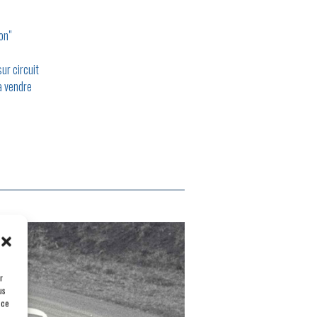
on"
ur circuit
à vendre
r
us
 ce