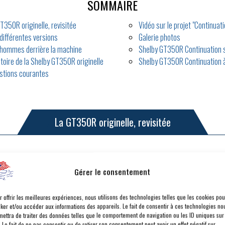
SOMMAIRE
T350R originelle, revisitée
Vidéo sur le projet "Continuati
différentes versions
Galerie photos
 hommes derrière la machine
Shelby GT350R Continuation s
stoire de la Shelby GT350R originelle
Shelby GT350R Continuation 
stions courantes
La GT350R originelle, revisitée
Gérer le consentement
s 1960, la Ford Mustang est un des
r offrir les meilleures expériences, nous utilisons des technologies telles que les cookies pou
d on pense « performance », c’est
cker et/ou accéder aux informations des appareils. Le fait de consentir à ces technologies no
mettra de traiter des données telles que le comportement de navigation ou les ID uniques sur
rds se portent. Cette icône sportive
. Le fait de ne pas consentir ou de retirer son consentement peut avoir un effet négatif sur