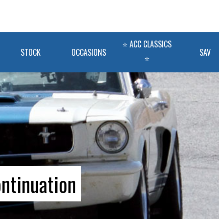
⭐ ACC CLASSICS
STOCK
OCCASIONS
SAV
⭐
ntinuation