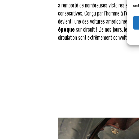
a remporté de nombreuses victoires en comp
cert
consécutives. Conçu par l’homme à l’origin
devient l’une des voitures américaines légè
époque
sur circuit ! De nos jours, les r
circulation sont extrêmement convoitées, p