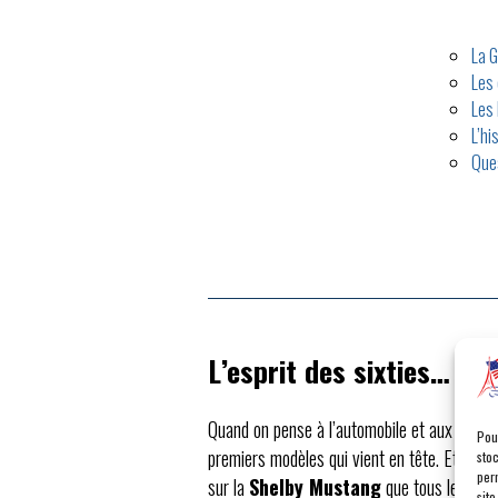
La G
Les 
Les
L’hi
Que
L’esprit des sixties…
Quand on pense à l’automobile et aux année
Pou
premiers modèles qui vient en tête. Et quan
sto
per
sur la
Shelby Mustang
que tous les rega
site