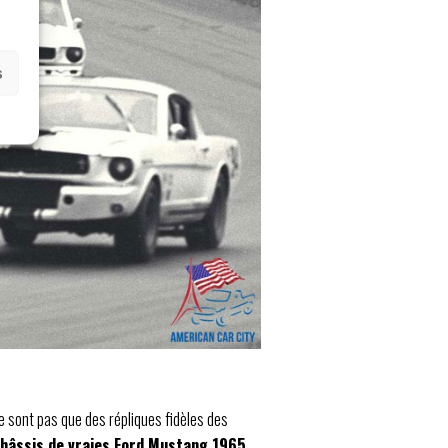
s
e sont pas que des répliques fidèles des
châssis de vraies Ford Mustang 1965
,