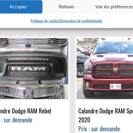
 : sur demande
Prix : sur demande
Accepter
Refuser
Voir les préférence
pièce #33
Politique de cookies
Déclaration de confidentialité
andre Dodge RAM Rebel
Calandre Dodge RAM Sp
 : sur demande
2020
Prix : sur demande