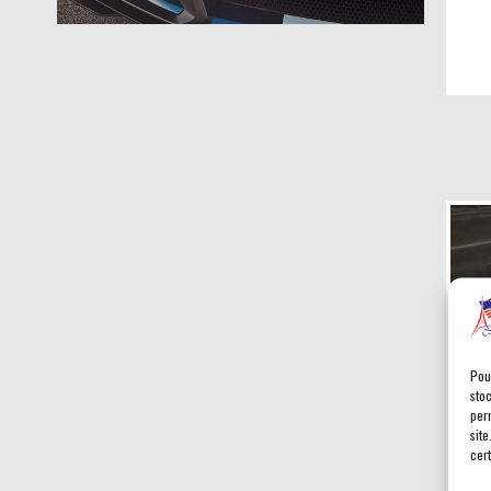
Pou
sto
per
site
cert
Ban