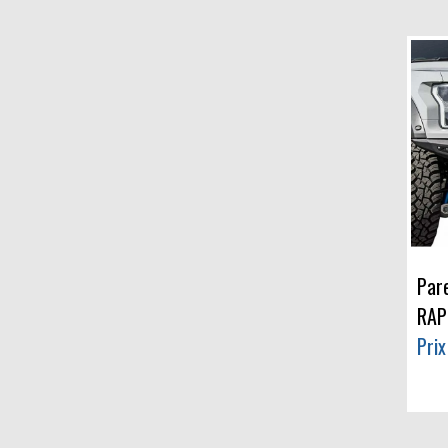
Par
RAP
Pri