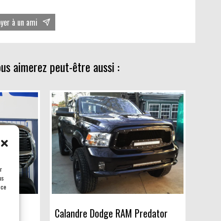
oyer à un ami
ous aimerez peut-être aussi :
r
us
 ce
ited
Calandre Dodge RAM Predator