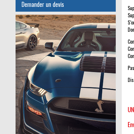
Demander un devis
Sup
Sup
S’o
Don
Com
Com
Com
Pas
Dis
UN
En