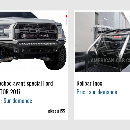
echoc avant special Ford
Rollbar Inox
TOR 2017
Prix : sur demande
x : Sur demande
pièce #155