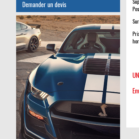
Sup
Demander un devis
Pos
Sur
Pri
hor
UN
En