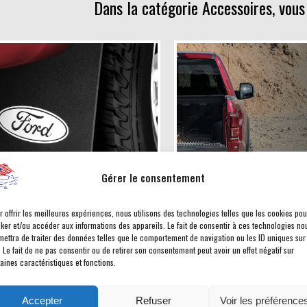
Dans la catégorie Accessoires, vous
Gérer le consentement
ettes garde boue Ford
Bedliner pour Pick-Up a
r offrir les meilleures expériences, nous utilisons des technologies telles que les cookies pou
cker et/ou accéder aux informations des appareils. Le fait de consentir à ces technologies no
 : sur demande
Prix : sur demande
mettra de traiter des données telles que le comportement de navigation ou les ID uniques sur
. Le fait de ne pas consentir ou de retirer son consentement peut avoir un effet négatif sur
aines caractéristiques et fonctions.
pièce #165
Accepter
Refuser
Voir les préférence