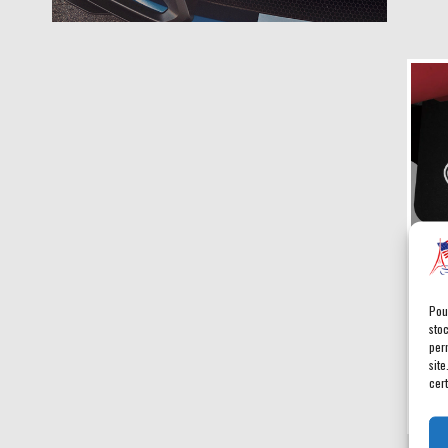
Bav
Pou
sto
Prix
per
site
cert