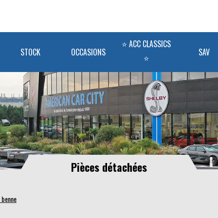
⭐ ACC CLASSICS
STOCK
OCCASIONS
SAV
⭐
Pièces détachées
a benne