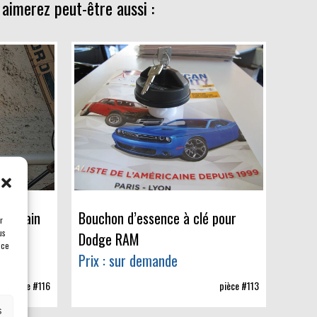
 aimerez peut-être aussi :
méricain
Bouchon d’essence à clé pour
r
us
Dodge RAM
 ce
Prix : sur demande
pièce #116
pièce #113
s