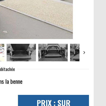
e détachée
ns la benne
PRIX : SUR