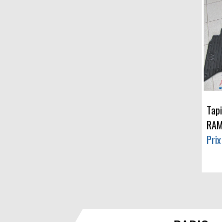
Tap
RA
Prix