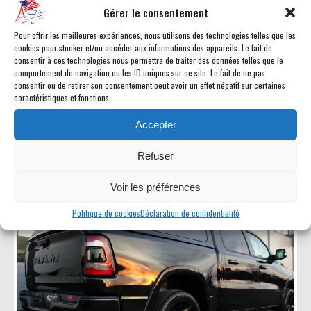
Gérer le consentement
Pour offrir les meilleures expériences, nous utilisons des technologies telles que les
Partager l'annonce
Envoyer à un ami
cookies pour stocker et/ou accéder aux informations des appareils. Le fait de
consentir à ces technologies nous permettra de traiter des données telles que le
comportement de navigation ou les ID uniques sur ce site. Le fait de ne pas
consentir ou de retirer son consentement peut avoir un effet négatif sur certaines
Dans la catégorie Hard tops, vous aimerez
caractéristiques et fonctions.
peut-être aussi :
Accepter
Refuser
Voir les préférences
Politique de cookies
Déclaration de confidentialité