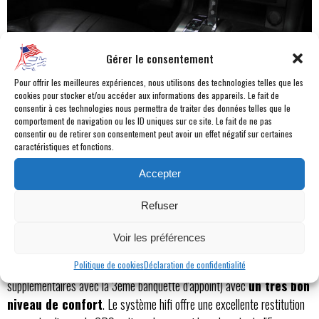
Gérer le consentement
Pour offrir les meilleures expériences, nous utilisons des technologies telles que les
Transport de troupes VIP
cookies pour stocker et/ou accéder aux informations des appareils. Le fait de
consentir à ces technologies nous permettra de traiter des données telles que le
comportement de navigation ou les ID uniques sur ce site. Le fait de ne pas
consentir ou de retirer son consentement peut avoir un effet négatif sur certaines
A bord, on retrouve encore l'ambiance de type véhicule militaire blindé,
caractéristiques et fonctions.
si chère aux amateurs de Hummer. La surface vitrée a une hauteur
limitée et renforce l'impression de hauteur. Le tableau de bord cubique
Accepter
en impose et s'étale jusqu'à la grande console centrale, surmonté du
Refuser
levier de vitesse type commande de gaz d'avion. Le toit ouvrant
électrique ajoute un peu de luminosité dans l'habitacle pour contrecarrer
Voir les préférences
la faible surface vitrée latérale du Hummer H2. Les assises sont
suffisamment larges et moelleuses pour accueillir 5 personnes (et 2
Politique de cookies
Déclaration de confidentialité
supplémentaires avec la 3ème banquette d'appoint) avec
un très bon
niveau de confort
. Le système hifi offre une excellente restitution