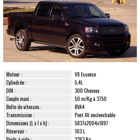
Moteur :
V8 Essence
Cylindrée :
5,4L
DIN :
300 Chevaux
Couple maxi :
50 m/Kg à 3750
Boîte de vitesses :
BVA4
Transmission :
Pont AV enclenchable
Dimensions (L x l x h) :
5837x2004x1897
Réservoir :
103 L
Poids à vide :
2363 Kg