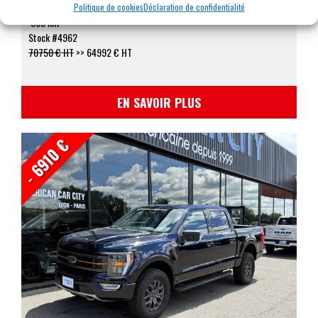
Boîte auto 10 vitesses
Politique de cookies
Déclaration de confidentialité
500 km
Stock #4962
70750 € HT
>>
64992 € HT
EN SAVOIR PLUS
- 6910 €