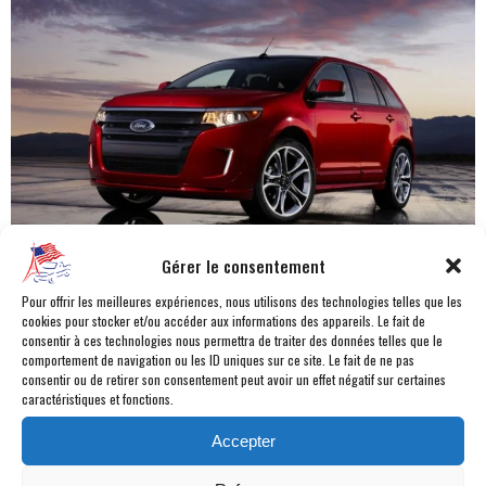
Gérer le consentement
Pour offrir les meilleures expériences, nous utilisons des technologies telles que les
cookies pour stocker et/ou accéder aux informations des appareils. Le fait de
consentir à ces technologies nous permettra de traiter des données telles que le
Moteur :
V6 Essence
comportement de navigation ou les ID uniques sur ce site. Le fait de ne pas
Cylindrée :
3,7L
consentir ou de retirer son consentement peut avoir un effet négatif sur certaines
caractéristiques et fonctions.
DIN :
305 Chevaux
Couple maxi :
39m/Kg à 4000
Accepter
Boîte de vitesses :
BVA6