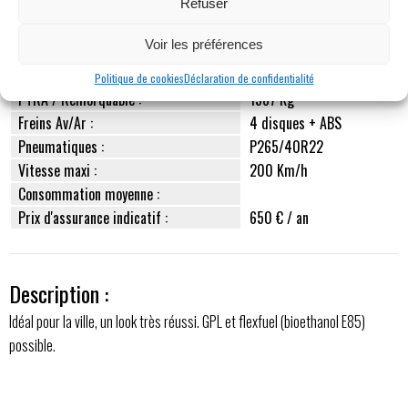
Transmission :
4x4 ou 4x2
Refuser
Dimensions (L x l x h) :
4679x1930x1702
Voir les préférences
Réservoir :
72 L
Poids à vide :
2029 Kg
Politique de cookies
Déclaration de confidentialité
PTRA / Remorquable :
1587 Kg
Freins Av/Ar :
4 disques + ABS
Pneumatiques :
P265/40R22
Vitesse maxi :
200 Km/h
Consommation moyenne :
Prix d'assurance indicatif :
650 € / an
Description :
Idéal pour la ville, un look très réussi. GPL et flexfuel (bioethanol E85)
possible.