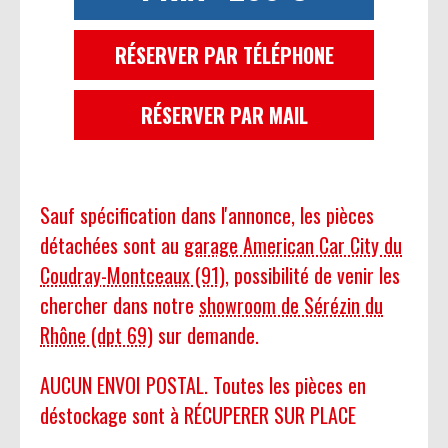
RÉSERVER PAR TÉLÉPHONE
RÉSERVER PAR MAIL
Sauf spécification dans l'annonce, les pièces
détachées sont au
garage American Car City du
Coudray-Montceaux (91)
, possibilité de venir les
chercher dans notre
showroom de Sérézin du
Rhône (dpt 69)
sur demande.
AUCUN ENVOI POSTAL. Toutes les pièces en
déstockage sont à RÉCUPERER SUR PLACE