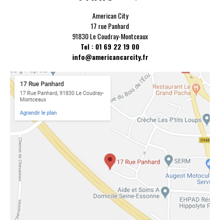
American City
17 rue Panhard
91830 Le Coudray-Montceaux
Tel : 01 69 22 19 00
info@americancarcity.fr