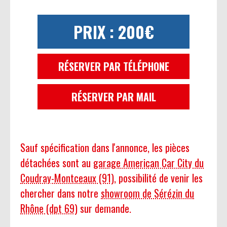
PRIX : 200€
RÉSERVER PAR TÉLÉPHONE
RÉSERVER PAR MAIL
Sauf spécification dans l'annonce, les pièces
détachées sont au
garage American Car City du
Coudray-Montceaux (91)
, possibilité de venir les
chercher dans notre
showroom de Sérézin du
Rhône (dpt 69)
sur demande.