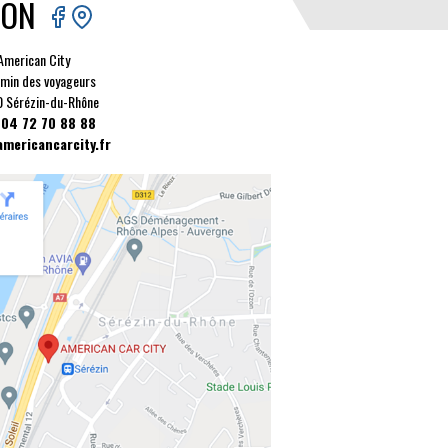
YON
American City
min des voyageurs
 Sérézin-du-Rhône
: 04 72 70 88 88
mericancarcity.fr