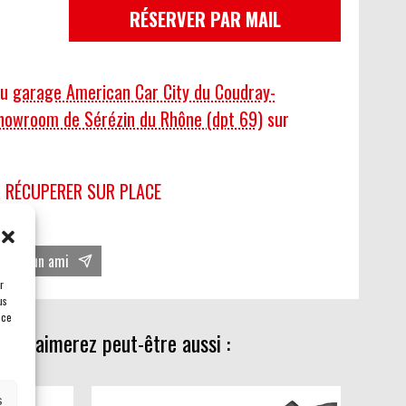
RÉSERVER PAR MAIL
au
garage American Car City du Coudray-
howroom de Sérézin du Rhône (dpt 69)
sur
 à RÉCUPERER SUR PLACE
oyer à un ami
r
us
 ce
ous aimerez peut-être aussi :
s