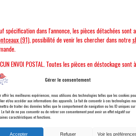
uf spécification dans l'annonce, les pièces détachées sont 
ntceaux (91)
, possibilité de venir les chercher dans notre
s
mande.
CUN ENVOI POSTAL. Toutes les pièces en déstockage sont
Gérer le consentement
Partager l'annonce
Env
r offrir les meilleures expériences, nous utilisons des technologies telles que les cookies pou
cker et/ou accéder aux informations des appareils. Le fait de consentir à ces technologies no
mettra de traiter des données telles que le comportement de navigation ou les ID uniques sur
. Le fait de ne pas consentir ou de retirer son consentement peut avoir un effet négatif sur
Dans la catégorie Pièces Performance, v
aines caractéristiques et fonctions.
Accepter
Refuser
Voir les préférence