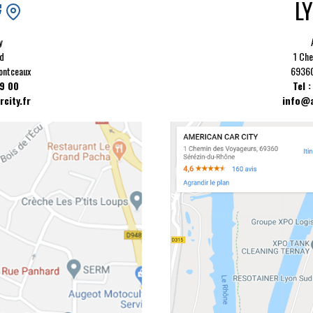
L
y
d
1 Che
ontceaux
69360
19 00
Tel 
city.fr
info@a