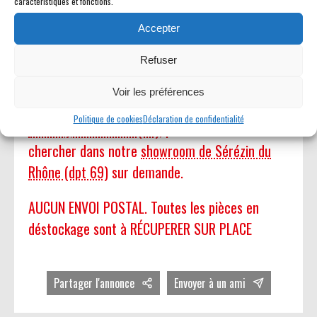
caractéristiques et fonctions.
RÉSERVER PAR MAIL
Accepter
Refuser
Sauf spécification dans l'annonce, les pièces
Voir les préférences
détachées sont au
garage American Car City du
Politique de cookies
Déclaration de confidentialité
Coudray-Montceaux (91)
, possibilité de venir les
chercher dans notre
showroom de Sérézin du
Rhône (dpt 69)
sur demande.
AUCUN ENVOI POSTAL. Toutes les pièces en
déstockage sont à RÉCUPERER SUR PLACE
Partager l'annonce
Envoyer à un ami