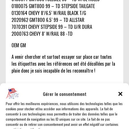
0180075 GMT800 99 – TD STEPSIDE TAILGATE
0130164 CHEVY 8’/6.5′ W/RAIL BLACK T/G
2020962 GMT800 6.5′ 99 – TD ALLSTAR
7070391 CHEVY STEPSIDE 99 – TD U/R DURA
2000763 CHEVY 8′ W/RAIL 88 -TD
OEM GM
A venir chercher et surtout essayer sur place car toutes
les étiquettes avec les références ont été décollées par la
pluie donc je suis incapable de les reconnaître !
Gérer le consentement
PRIX : 300 €
Pour offrir les meilleures expériences, nous utilisons des technologies telles que les
cookies pour stocker et/ou accéder aux informations des appareils. Le fait de
consentir à ces technologies nous permettra de traiter des données telles que le
RÉSERVER PAR TÉLÉPHONE
comportement de navigation ou les ID uniques sur ce site. Le fait de ne pas
consentir ou de retirer son consentement peut avoir un effet négatif sur certaines