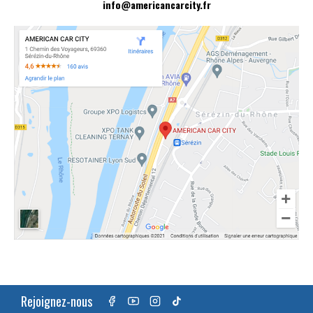
info@americancarcity.fr
Rejoignez-nous