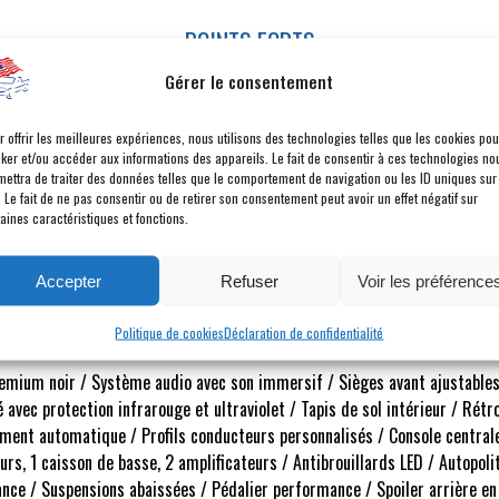
POINTS FORTS
Gérer le consentement
E MAIN
JANTES PERFORMANCE 20
r offrir les meilleures expériences, nous utilisons des technologies telles que les cookies pou
cker et/ou accéder aux informations des appareils. Le fait de consentir à ces technologies no
PILOTAGE ENTIÈREMENT 
mettra de traiter des données telles que le comportement de navigation ou les ID uniques sur
. Le fait de ne pas consentir ou de retirer son consentement peut avoir un effet négatif sur
VÉHICULE ÉLIGIBLE AU FI
aines caractéristiques et fonctions.
Accepter
Refuser
Voir les préférence
Description
Politique de cookies
Déclaration de confidentialité
emium noir / Système audio avec son immersif / Sièges avant ajustables
té avec protection infrarouge et ultraviolet / Tapis de sol intérieur / Rét
ment automatique / Profils conducteurs personnalisés / Console centra
s, 1 caisson de basse, 2 amplificateurs / Antibrouillards LED / Autopol
ce / Suspensions abaissées / Pédalier performance / Spoiler arrière en 