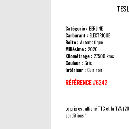
TES
Catégorie :
BERLINE
Carburant :
ELECTRIQUE
Boîte :
Automatique
Millésime :
2020
Kilométrage :
27500 kms
Couleur :
Gris
Intérieur :
Cuir noir
RÉFÉRENCE
#6342
Le prix est affiché TTC et la TVA (2
conditions *