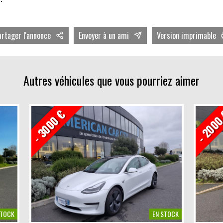
artager l'annonce
Envoyer à un ami
Version imprimable
acebook
Avec photos
witter
Sans photos
Autres véhicules que vous pourriez aimer
inkedIn
- 3000 €
- 2000
STOCK
EN STOCK