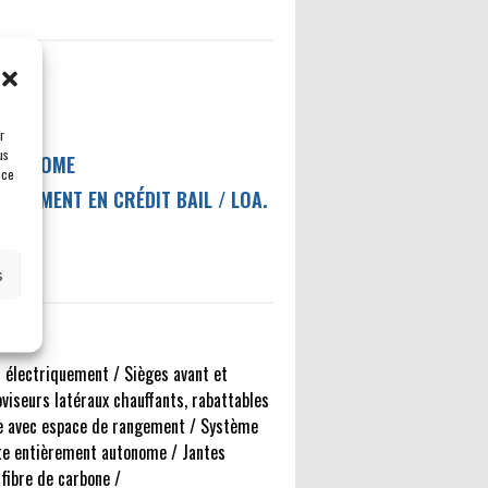
″
r
us
AUTONOME
 ce
NANCEMENT EN CRÉDIT BAIL / LOA.
s
 électriquement / Sièges avant et
roviseurs latéraux chauffants, rabattables
le avec espace de rangement / Système
ite entièrement autonome / Jantes
fibre de carbone /