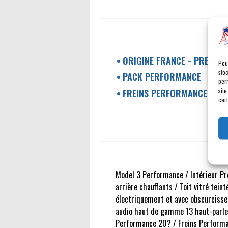
ORIGINE FRANCE - PREMIÈR
Pou
sto
PACK PERFORMANCE
per
site
FREINS PERFORMANCE
cert
Model 3 Performance / Intérieur Pr
arrière chauffants / Toit vitré tein
électriquement et avec obscurcisse
audio haut de gamme 13 haut-parleur
Performance 20? / Freins Performan