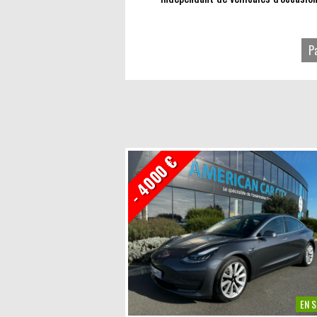
P
F
T
L
- 4000 €
EN 