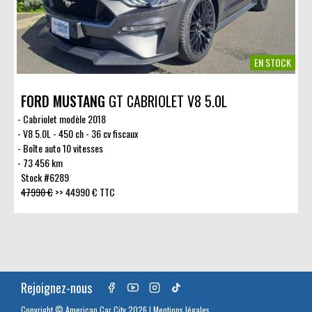
EN STOCK
FORD MUSTANG
GT CABRIOLET V8 5.0L
Cabriolet modèle 2018
V8 5.0L - 450 ch - 36 cv fiscaux
Boîte auto 10 vitesses
73 456 km
Stock #6289
47990 €
>>
44990 € TTC
Rejoignez-nous
Copyright © American Car City 2026 |
Mentions légales