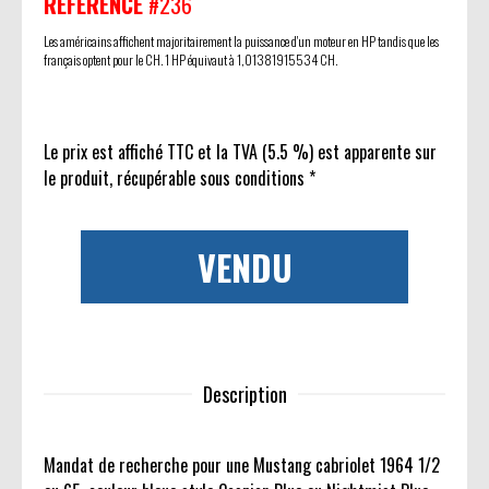
RÉFÉRENCE
#236
Les américains affichent majoritairement la puissance d'un moteur en HP tandis que les
français optent pour le CH. 1 HP équivaut à 1,01381915534 CH.
Le prix est affiché TTC et la TVA (5.5 %) est apparente sur
le produit, récupérable sous conditions *
VENDU
Description
Mandat de recherche pour une Mustang cabriolet 1964 1/2