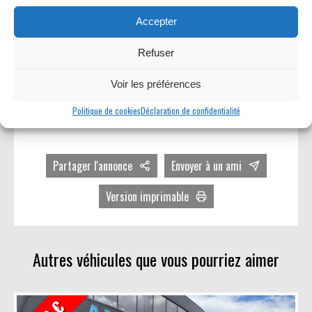
Accepter
Refuser
Voir les préférences
Caractéristiques, options, équipements et photos communiqués seulement à titre
indicatif. Document non contractuel. Seul le bon de commande et la facture feront
Politique de cookies
Déclaration de confidentialité
foi.
Partager l'annonce
Envoyer à un ami
Facebook
Version imprimable
Twitter
Avec photos
LinkedIn
Sans photos
Autres véhicules que vous pourriez aimer