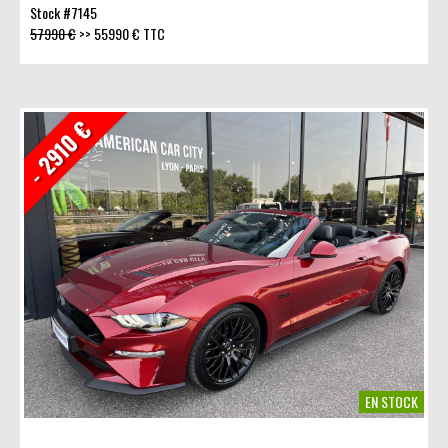
Stock #7145
57990 €
>>
55990 € TTC
- 2910 €
EN STOCK