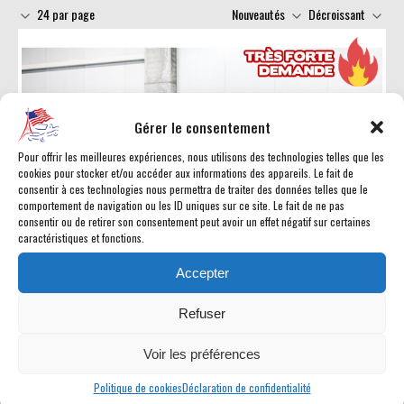
24 par page
Nouveautés
Décroissant
Gérer le consentement
Pour offrir les meilleures expériences, nous utilisons des technologies telles que les
cookies pour stocker et/ou accéder aux informations des appareils. Le fait de
consentir à ces technologies nous permettra de traiter des données telles que le
comportement de navigation ou les ID uniques sur ce site. Le fait de ne pas
consentir ou de retirer son consentement peut avoir un effet négatif sur certaines
caractéristiques et fonctions.
Accepter
EN STOCK
Refuser
FORD GT
2 GT40 SUPERCAR - PAS DE MALUS
Voir les préférences
899990 € TTC
Politique de cookies
Déclaration de confidentialité
Coupé modèle 2018