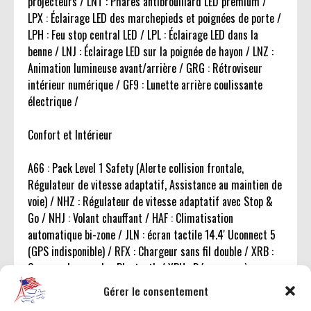
projecteurs / LNT : Phares antibrouillard LED premium /
LPX : Éclairage LED des marchepieds et poignées de porte /
LPH : Feu stop central LED / LPL : Éclairage LED dans la
benne / LNJ : Éclairage LED sur la poignée de hayon / LNZ :
Animation lumineuse avant/arrière / GRG : Rétroviseur
intérieur numérique / GF9 : Lunette arrière coulissante
électrique /
Confort et Intérieur
A66 : Pack Level 1 Safety (Alerte collision frontale,
Régulateur de vitesse adaptatif, Assistance au maintien de
voie) / NHZ : Régulateur de vitesse adaptatif avec Stop &
Go / NHJ : Volant chauffant / HAF : Climatisation
automatique bi-zone / JLN : écran tactile 14.4' Uconnect 5
(GPS indisponible) / RFX : Chargeur sans fil double / XRB :
Commandes vocales Bluetooth / XBH : Démarrage à
distance / GX6 : Démarrage avec smartphone / RJ1 : Écran
Gérer le consentement
tactile passager avant /