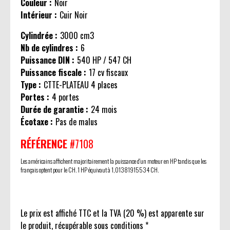
Couleur :
Noir
Intérieur :
Cuir Noir
Cylindrée :
3000 cm3
Nb de cylindres :
6
Puissance DIN :
540 HP / 547 CH
Puissance fiscale :
17 cv fiscaux
Type :
CTTE-PLATEAU 4 places
Portes :
4 portes
Durée de garantie :
24 mois
Écotaxe :
Pas de malus
RÉFÉRENCE
#7108
Les américains affichent majoritairement la puissance d'un moteur en HP tandis que les
français optent pour le CH. 1 HP équivaut à 1,01381915534 CH.
Le prix est affiché TTC et la TVA (20 %) est apparente sur
le produit, récupérable sous conditions *