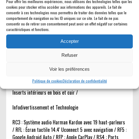
Pour offrir les meilleures expériences, nous utilisons des technologies telles que les
cookies pour stocker et/ou accéder aux informations des appareils. Le fait de
Sièges et Habitacle
consentir à ces technologies nous permettra de traiter des données telles que le
comportement de navigation ou les ID uniques sur ce site. Le fait de ne pas
consentir ou de retirer son consentement peut avoir un effet négatif sur certaines
SJ : Sièges baquets en cuir quilté premium / CAJ : Sièges
caractéristiques et fonctions.
avant ventilés et chauffants / CAH : Sièges arrière ventilés
/ JPZ : Sièges arrière chauffants / JVN : Sièges avant
Accepter
électriques 8 positions / JW7 : Siège passager avant
électrique 8 positions / CE5 : Massage siège conducteur /
Refuser
CE9 : Massage siège passager / Levier de vitesse rotatif /
Voir les préférences
CUE : Rangement sous la banquette arrière / CSN :
Accoudoir arrière avec porte-gobelets / LCP : Éclairage
Politique de cookies
Déclaration de confidentialité
intérieur LED premium / LBK : Affichage tête haute / XSU :
Inserts intérieurs en bois et cuir /
Infodivertissement et Technologie
RC3 : Système audio Harman Kardon avec 19 haut-parleurs
/ RFL : Écran tactile 14.4' Uconnect 5 avec navigation / RF5 :
Google Android Auto / RFP : Apple CarPlay / RS4 : Ports