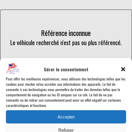
Référence inconnue
Le véhicule recherché n'est pas ou plus référencé.
Retourner à la liste des véhicules en stock
Gérer le consentement
Pour offrir les meilleures expériences, nous utilisons des technologies telles que les
cookies pour stocker et/ou accéder aux informations des appareils. Le fait de
consentir à ces technologies nous permettra de traiter des données telles que le
comportement de navigation ou les ID uniques sur ce site. Le fait de ne pas
consentir ou de retirer son consentement peut avoir un effet négatif sur certaines
Retrouvez toutes les annonces de voitures américaines en vente
caractéristiques et fonctions.
chez American Car City, en temps réel. Tous les Dodge RAM-1500
en vente sont
homologués
ou en cours d'homologation selon les
Accepter
normes en vigueur afin de disposer d'une
carte grise française
.
Chaque véhicule est garanti pour vous assurer le meilleur service
Refuser