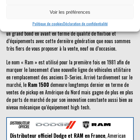
possible.
Voir les préférences
Le
Dodge Ram
est un véhicule qui jouit d’une certaine popularité
Politique de cookies
Déclaration de confidentialité
en Europe. Plus accessible que d’autres pickups américains, il fait
un grand bond en avant en terme de qualité de finition et
d’équipements avec cette dernière génération que nous sommes
très fiers de vous proposer à la vente, neuf ou d’occasion.
Le nom « Ram » est utilisé pour la première fois en 1981 afin de
marquer le lancement d’une nouvelle ligne de véhicules utilitaire
en remplacement des anciens D-Series. Arrivé tardivement sur le
marché, le
Ram 1500
demeure longtemps dernier en terme de
ventes de pickup en Amérique du Nord mais gagne de plus en plus
de parts de marché de par son innovation constante aussi bien au
niveau mécanique qu’équipement high tech.
Distributeur officiel Dodge et RAM en France
, American