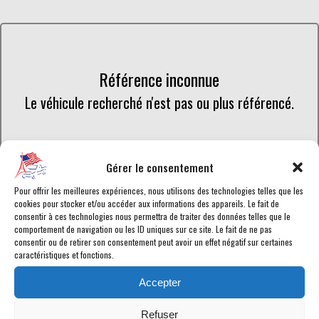
Référence inconnue
Le véhicule recherché n'est pas ou plus référencé.
Retourner à la liste des véhicules en stock
Gérer le consentement
Pour offrir les meilleures expériences, nous utilisons des technologies telles que les
cookies pour stocker et/ou accéder aux informations des appareils. Le fait de
consentir à ces technologies nous permettra de traiter des données telles que le
comportement de navigation ou les ID uniques sur ce site. Le fait de ne pas
consentir ou de retirer son consentement peut avoir un effet négatif sur certaines
Retrouvez toutes les annonces de voitures américaines en vente
caractéristiques et fonctions.
chez American Car City, en temps réel. Tous les Dodge RAM-1500
en vente sont
homologués
ou en cours d'homologation selon les
Accepter
normes en vigueur afin de disposer d'une
carte grise française
.
Chaque véhicule est garanti pour vous assurer le meilleur service
Refuser