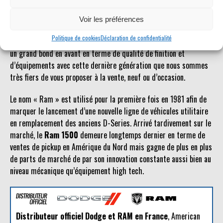
possible.
Voir les préférences
Le
Dodge Ram
est un véhicule qui jouit d’une certaine popularité
Politique de cookies
Déclaration de confidentialité
en Europe. Plus accessible que d’autres pickups américains, il fait
un grand bond en avant en terme de qualité de finition et
d’équipements avec cette dernière génération que nous sommes
très fiers de vous proposer à la vente, neuf ou d’occasion.
Le nom « Ram » est utilisé pour la première fois en 1981 afin de
marquer le lancement d’une nouvelle ligne de véhicules utilitaire
en remplacement des anciens D-Series. Arrivé tardivement sur le
marché, le
Ram 1500
demeure longtemps dernier en terme de
ventes de pickup en Amérique du Nord mais gagne de plus en plus
de parts de marché de par son innovation constante aussi bien au
niveau mécanique qu’équipement high tech.
Distributeur officiel Dodge et RAM en France
, American