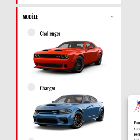
MODÈLE
Challenger
Charger
Pou
sto
per
site