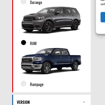
Durango
cert
RAM
Rampage
VERSION