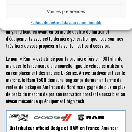
possible.
Voir les préférences
Le
Dodge Ram
est un véhicule qui jouit d’une certaine popularité
Politique de cookies
Déclaration de confidentialité
en Europe. Plus accessible que d’autres pickups américains, il fait
un grand bond en avant en terme de qualité de finition et
d’équipements avec cette dernière génération que nous sommes
très fiers de vous proposer à la vente, neuf ou d’occasion.
Le nom « Ram » est utilisé pour la première fois en 1981 afin de
marquer le lancement d’une nouvelle ligne de véhicules utilitaire
en remplacement des anciens D-Series. Arrivé tardivement sur le
marché, le
Ram 1500
demeure longtemps dernier en terme de
ventes de pickup en Amérique du Nord mais gagne de plus en plus
de parts de marché de par son innovation constante aussi bien au
niveau mécanique qu’équipement high tech.
Distributeur officiel Dodge et RAM en France
, American