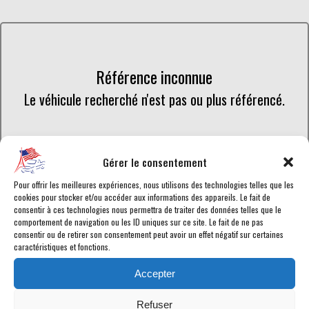
Référence inconnue
Le véhicule recherché n'est pas ou plus référencé.
Retourner à la liste des véhicules en stock
Gérer le consentement
Pour offrir les meilleures expériences, nous utilisons des technologies telles que les
cookies pour stocker et/ou accéder aux informations des appareils. Le fait de
consentir à ces technologies nous permettra de traiter des données telles que le
comportement de navigation ou les ID uniques sur ce site. Le fait de ne pas
consentir ou de retirer son consentement peut avoir un effet négatif sur certaines
Retrouvez toutes les annonces de voitures américaines en vente
caractéristiques et fonctions.
chez American Car City, en temps réel. Tous les Dodge RAM-1500
en vente sont
homologués
ou en cours d'homologation selon les
Accepter
normes en vigueur afin de disposer d'une
carte grise française
.
Chaque véhicule est garanti pour vous assurer le meilleur service
Refuser