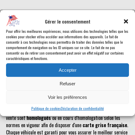
Gérer le consentement
Référence inconnue
Pour offrir les meilleures expériences, nous utilisons des technologies telles que les
cookies pour stocker et/ou accéder aux informations des appareils. Le fait de
Le véhicule recherché n'est pas ou plus référencé.
consentir à ces technologies nous permettra de traiter des données telles que le
comportement de navigation ou les ID uniques sur ce site. Le fait de ne pas
consentir ou de retirer son consentement peut avoir un effet négatif sur certaines
caractéristiques et fonctions.
Retourner à la liste des véhicules en stock
Accepter
Refuser
Voir les préférences
Retrouvez toutes les annonces de voitures américaines en vente
Politique de cookies
Déclaration de confidentialité
chez American Car City, en temps réel. Tous les Dodge Durango en
vente sont
homologués
ou en cours d'homologation selon les
normes en vigueur afin de disposer d'une
carte grise française
.
Chaque véhicule est garanti pour vous assurer le meilleur service