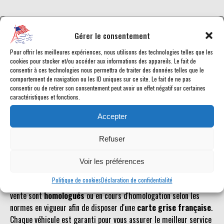
Gérer le consentement
Référence inconnue
Pour offrir les meilleures expériences, nous utilisons des technologies telles que les
cookies pour stocker et/ou accéder aux informations des appareils. Le fait de
Le véhicule recherché n'est pas ou plus référencé.
consentir à ces technologies nous permettra de traiter des données telles que le
comportement de navigation ou les ID uniques sur ce site. Le fait de ne pas
consentir ou de retirer son consentement peut avoir un effet négatif sur certaines
caractéristiques et fonctions.
Retourner à la liste des véhicules en stock
Accepter
Refuser
Voir les préférences
Retrouvez toutes les annonces de voitures américaines en vente
Politique de cookies
Déclaration de confidentialité
chez American Car City, en temps réel. Tous les Dodge Durango en
vente sont
homologués
ou en cours d'homologation selon les
normes en vigueur afin de disposer d'une
carte grise française
.
Chaque véhicule est garanti pour vous assurer le meilleur service