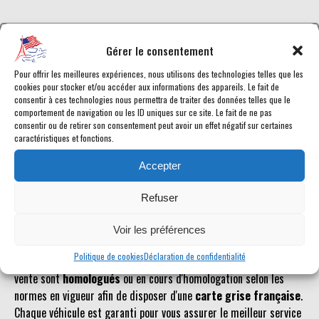
Gérer le consentement
Référence inconnue
Pour offrir les meilleures expériences, nous utilisons des technologies telles que les
cookies pour stocker et/ou accéder aux informations des appareils. Le fait de
Le véhicule recherché n'est pas ou plus référencé.
consentir à ces technologies nous permettra de traiter des données telles que le
comportement de navigation ou les ID uniques sur ce site. Le fait de ne pas
consentir ou de retirer son consentement peut avoir un effet négatif sur certaines
caractéristiques et fonctions.
Retourner à la liste des véhicules en stock
Accepter
Refuser
Voir les préférences
Retrouvez toutes les annonces de voitures américaines en vente
Politique de cookies
Déclaration de confidentialité
chez American Car City, en temps réel. Tous les Dodge Durango en
vente sont
homologués
ou en cours d'homologation selon les
normes en vigueur afin de disposer d'une
carte grise française
.
Chaque véhicule est garanti pour vous assurer le meilleur service