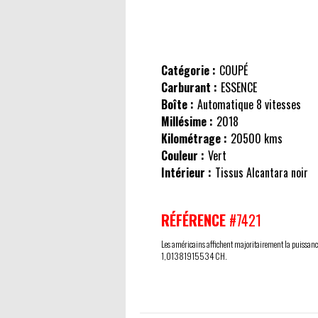
Catégorie :
COUPÉ
Carburant :
ESSENCE
Boîte :
Automatique 8 vitesses
Millésime :
2018
Kilométrage :
20500 kms
Couleur :
Vert
Intérieur :
Tissus Alcantara noir
RÉFÉRENCE
#7421
Les américains affichent majoritairement la puissance
1,01381915534 CH.