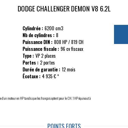
DODGE CHALLENGER
DEMON V8 6.2L
Cylindrée :
6200 cm3
Nb de cylindres :
8
Puissance DIN :
808 HP / 819 CH
Puissance fiscale :
96 cv fiscaux
Type :
VP 2 places
Portes :
2 portes
Durée de garantie :
12 mois
Écotaxe :
4 935 € *
 d'un moteur en HP tandis que les français optent pour le CH. 1 HP équivaut à
POINTS FORTS