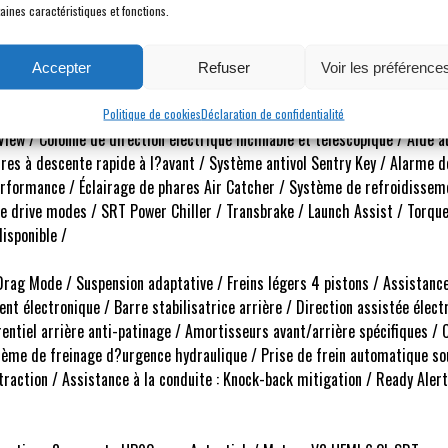
aines caractéristiques et fonctions.
C avec écran tactile 8,4?? / Apple CarPlay / Android Auto / HD Radio /
es pneus / Système de démarrage sans clé / Démarrage à distance / Ante
tème audio premium 18 haut-parleurs Harman Kardon / Prise 12V dans l
Accepter
Refuser
Voir les préférence
 volant / Indicateur de température extérieure / Affichage de la bousso
tomatique / Miroirs de courtoisie éclairés / Miroirs extérieurs dégivrant
Politique de cookies
Déclaration de confidentialité
iew / Colonne de direction électrique inclinable et télescopique / Aide a
Vitres à descente rapide à l?avant / Système antivol Sentry Key / Alarme
erformance / Éclairage de phares Air Catcher / Système de refroidisse
e drive modes / SRT Power Chiller / Transbrake / Launch Assist / Torque
isponible /
ag Mode / Suspension adaptative / Freins légers 4 pistons / Assistance 
nt électronique / Barre stabilisatrice arrière / Direction assistée élect
rentiel arrière anti-patinage / Amortisseurs avant/arrière spécifiques 
ème de freinage d?urgence hydraulique / Prise de frein automatique sou
traction / Assistance à la conduite : Knock-back mitigation / Ready Alert