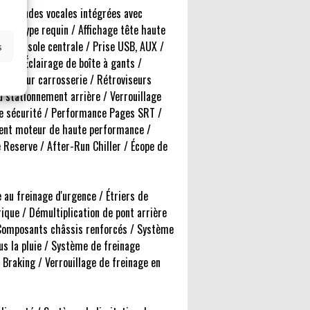
 Commandes vocales intégrées avec
nne type requin / Affichage tête haute
a console centrale / Prise USB, AUX /
s
le / Éclairage de boîte à gants /
s couleur carrosserie / Rétroviseurs
u stationnement arrière / Verrouillage
 de sécurité / Performance Pages SRT /
ment moteur de haute performance /
 Reserve / After-Run Chiller / Écope de
au freinage d'urgence / Étriers de
rique / Démultiplication de pont arrière
/ Composants châssis renforcés / Système
s la pluie / Système de freinage
 Braking / Verrouillage de freinage en