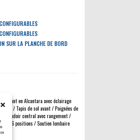
 CONFIGURABLES
 CONFIGURABLES
N SUR LA PLANCHE DE BORD
t / Volant en Alcantara avec éclairage
coffre / Tapis de sol avant / Poignées de
 / Accoudoir central avec rangement /
r
rique 6 positions / Soutien lombaire
us
 ce