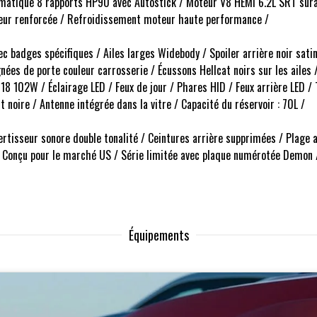
matique 8 rapports HP90 avec Autostick / Moteur V8 HEMI 6.2L SRT sura
teur renforcée / Refroidissement moteur haute performance /
c badges spécifiques / Ailes larges Widebody / Spoiler arrière noir satin
gnées de porte couleur carrosserie / Écussons Hellcat noirs sur les ailes
 102W / Éclairage LED / Feux de jour / Phares HID / Feux arrière LED / 
 noire / Antenne intégrée dans la vitre / Capacité du réservoir : 70L /
vertisseur sonore double tonalité / Ceintures arrière supprimées / Plage
 Conçu pour le marché US / Série limitée avec plaque numérotée Demon 
Équipements