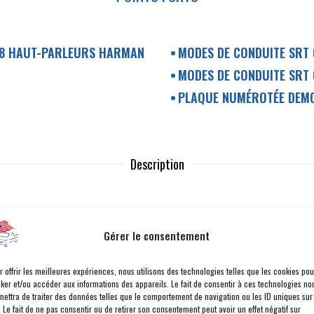
18 HAUT-PARLEURS HARMAN
MODES DE CONDUITE SRT
MODES DE CONDUITE SRT
PLAQUE NUMÉROTÉE DEMO
Description
ntara / Sièges avant ventilés / Sièges avant chauffants / Volant chauffan
Gérer le consentement
tesse gainé cuir / Garnitures intérieures Dark Brushed II / Moquette de 
ambiance dans les portes / Éclairage d'entrée / Lampes de lecture avant
r offrir les meilleures expériences, nous utilisons des technologies telles que les cookies pou
s éclairés / Pédalier sport aluminium / Siège conducteur à réglage élect
cker et/ou accéder aux informations des appareils. Le fait de consentir à ces technologies no
 Suppression des sièges arrière /
mettra de traiter des données telles que le comportement de navigation ou les ID uniques sur
. Le fait de ne pas consentir ou de retirer son consentement peut avoir un effet négatif sur