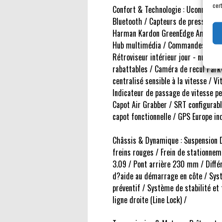
cert
Confort & Technologie : Uconnect 4
Bluetooth / Capteurs de pression d
Harman Kardon GreenEdge Amp / Sys
Hub multimédia / Commandes audio au
Rétroviseur intérieur jour - nuit au
rabattables / Caméra de recul ParkV
centralisé sensible à la vitesse / 
Indicateur de passage de vitesse p
Capot Air Grabber / SRT configurabl
capot fonctionnelle / GPS Europe ind
Châssis & Dynamique : Suspension Dr
freins rouges / Frein de stationneme
3.09 / Pont arrière 230 mm / Diffé
d?aide au démarrage en côte / Syst
préventif / Système de stabilité et 
ligne droite (Line Lock) /