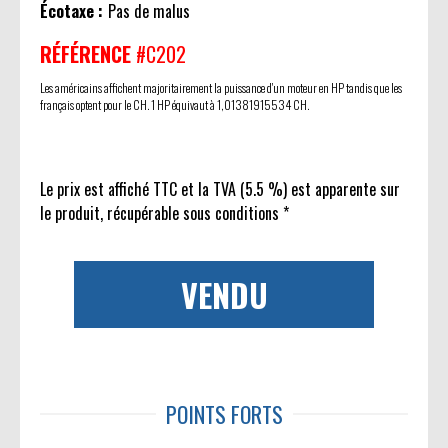
Écotaxe :
Pas de malus
RÉFÉRENCE
#C202
Les américains affichent majoritairement la puissance d'un moteur en HP tandis que les
français optent pour le CH. 1 HP équivaut à 1,01381915534 CH.
Le prix est affiché TTC et la TVA (5.5 %) est apparente sur
le produit, récupérable sous conditions *
VENDU
POINTS FORTS