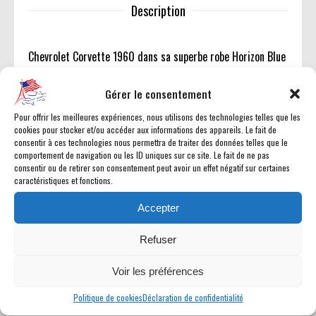
Description
Chevrolet Corvette 1960 dans sa superbe robe Horizon Blue
d'usine. V8 283ci de 230 chevaux, boite manuelle 4
rapports, superbe état de restauration façon ACC CLASSICS
Gérer le consentement
: dessus, dessous, dedans !
Pour offrir les meilleures expériences, nous utilisons des technologies telles que les
Cette belle C1 sortira de nos ateliers révisée et expertisée,
cookies pour stocker et/ou accéder aux informations des appareils. Le fait de
sans rien à prévoir comme d'habitude. Une véritable pièce
consentir à ces technologies nous permettra de traiter des données telles que le
comportement de navigation ou les ID uniques sur ce site. Le fait de ne pas
de collection très demandée, comme on en trouve que chez
consentir ou de retirer son consentement peut avoir un effet négatif sur certaines
ACC CLASSICS.
caractéristiques et fonctions.
Retrouvez les vidéos de présentations de nos voitures sur
Accepter
notre chaîne YouTube 'American Car City Classics'.
Refuser
Mots clés : gm / v8 / c1 / c2 / c3 / smallblock /
Voir les préférences
Politique de cookies
Déclaration de confidentialité