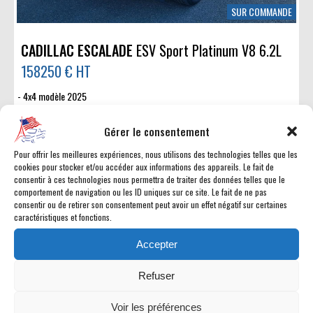
SUR COMMANDE
CADILLAC ESCALADE
ESV Sport Platinum V8 6.2L
158250 € HT
4x4 modèle 2025
V8 6.2L - 420 hp - 426 ch - 31 cv fiscaux
Boîte auto 10 vitesses
Gérer le consentement
500 km
Stock #9995890
Pour offrir les meilleures expériences, nous utilisons des technologies telles que les
cookies pour stocker et/ou accéder aux informations des appareils. Le fait de
consentir à ces technologies nous permettra de traiter des données telles que le
Photos non contractuelles
comportement de navigation ou les ID uniques sur ce site. Le fait de ne pas
consentir ou de retirer son consentement peut avoir un effet négatif sur certaines
caractéristiques et fonctions.
Accepter
- 10000 €
Refuser
Voir les préférences