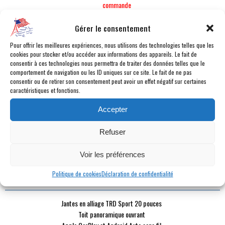
commande
CATÉGORIE :
4x4
Gérer le consentement
CARBURANT :
Hybride
BOÎTE :
Automatique 10 vitesses
Pour offrir les meilleures expériences, nous utilisons des technologies telles que les
MILLÉSIME :
2026
cookies pour stocker et/ou accéder aux informations des appareils. Le fait de
consentir à ces technologies nous permettra de traiter des données telles que le
KILOMÉTRAGE :
500 km
comportement de navigation ou les ID uniques sur ce site. Le fait de ne pas
COULEUR :
Blanc
consentir ou de retirer son consentement peut avoir un effet négatif sur certaines
caractéristiques et fonctions.
INTÉRIEUR :
Noir
PUISSANCE DYN. :
437 ch
Accepter
PUISSANCE FISCALE :
20 cv fiscaux
PLACES :
8 places
Refuser
PORTES :
4 portes
DURÉE DE GARANTIE :
24 mois
Voir les préférences
Politique de cookies
Déclaration de confidentialité
POINTS FORTS
Jantes en alliage TRD Sport 20 pouces
Toit panoramique ouvrant