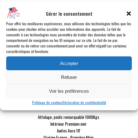
CATÉGORIE :
Berline
Gérer le consentement
CARBURANT :
Electrique
Pour offrir les meilleures expériences, nous utilisons des technologies telles que les
BOÎTE :
Automatique
cookies pour stocker et/ou accéder aux informations des appareils. Le fait de
MILLÉSIME :
2020
consentir à ces technologies nous permettra de traiter des données telles que le
KILOMÉTRAGE :
99 151 km
comportement de navigation ou les ID uniques sur ce site. Le fait de ne pas
consentir ou de retirer son consentement peut avoir un effet négatif sur certaines
COULEUR :
Rouge
caractéristiques et fonctions.
INTÉRIEUR :
Cuir Noir
PUISSANCE DYN. :
476 ch
Accepter
PUISSANCE FISCALE :
9 cv fiscaux
Refuser
PLACES :
5 places
PORTES :
4 portes
Voir les préférences
POINTS FORTS
Politique de cookies
Déclaration de confidentialité
Attelage, poids remorquable 1000Kgs
Intérieur Premium noir
Jantes Aero 18'
Origine France - Première Main