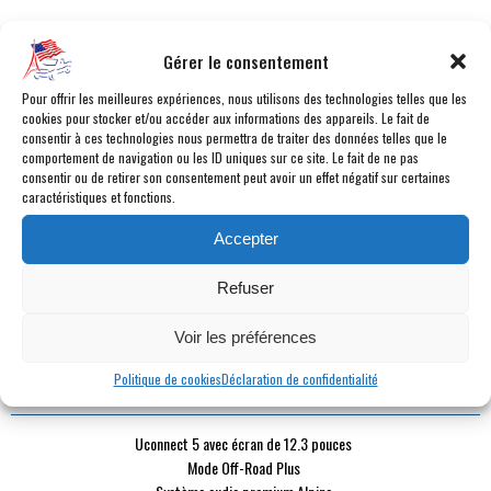
CATÉGORIE :
4x4
Gérer le consentement
CARBURANT :
Essence
BOÎTE :
Automatique 8 vitesses
Pour offrir les meilleures expériences, nous utilisons des technologies telles que les
MILLÉSIME :
2026
cookies pour stocker et/ou accéder aux informations des appareils. Le fait de
consentir à ces technologies nous permettra de traiter des données telles que le
KILOMÉTRAGE :
500 km
comportement de navigation ou les ID uniques sur ce site. Le fait de ne pas
COULEUR :
Gris foncé
consentir ou de retirer son consentement peut avoir un effet négatif sur certaines
caractéristiques et fonctions.
INTÉRIEUR :
Cuir noir
PUISSANCE DYN. :
285 ch
Accepter
PUISSANCE FISCALE :
21 cv fiscaux
PLACES :
5 places
Refuser
PORTES :
5 portes
DURÉE DE GARANTIE :
24 mois
Voir les préférences
Politique de cookies
Déclaration de confidentialité
POINTS FORTS
Uconnect 5 avec écran de 12.3 pouces
Mode Off-Road Plus