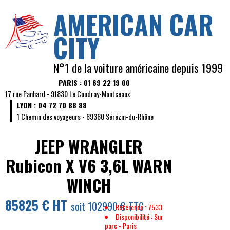
AMERICAN CAR
CITY
N°1 de la voiture américaine depuis 1999
PARIS : 01 69 22 19 00
17 rue Panhard - 91830 Le Coudray-Montceaux
LYON : 04 72 70 88 88
1 Chemin des voyageurs - 69360 Sérézin-du-Rhône
JEEP WRANGLER
Rubicon X V6 3,6L WARN
WINCH
85825 € HT
soit 102990 € TTC
Référence : 7533
Disponibilité : Sur
parc - Paris