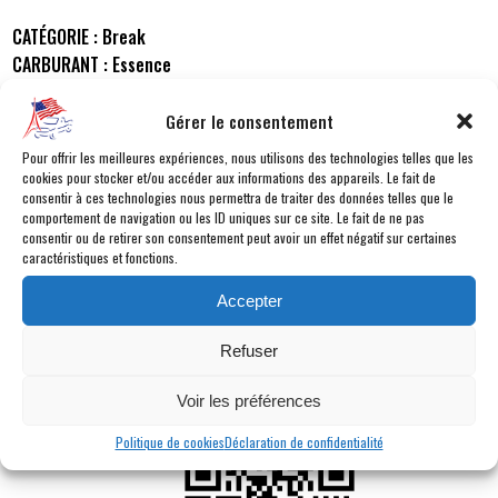
CATÉGORIE :
Break
CARBURANT :
Essence
BOÎTE :
Automatique 5 vitesses
MILLÉSIME :
2016
Gérer le consentement
KILOMÉTRAGE :
131 300 km
Pour offrir les meilleures expériences, nous utilisons des technologies telles que les
COULEUR :
NOIR
cookies pour stocker et/ou accéder aux informations des appareils. Le fait de
consentir à ces technologies nous permettra de traiter des données telles que le
INTÉRIEUR :
Cuir noir
comportement de navigation ou les ID uniques sur ce site. Le fait de ne pas
PUISSANCE DYN. :
284 ch
consentir ou de retirer son consentement peut avoir un effet négatif sur certaines
PUISSANCE FISCALE :
20 cv fiscaux
caractéristiques et fonctions.
PLACES :
5 places
Accepter
PORTES :
5 portes
Refuser
ANNONCE DU SITE INTERNET
Voir les préférences
https://www.americancarcity.fr/annonces/jeep/wrangler/7524
Politique de cookies
Déclaration de confidentialité