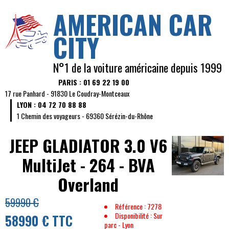
AMERICAN CAR
CITY
N°1 de la voiture américaine depuis 1999
PARIS : 01 69 22 19 00
17 rue Panhard - 91830 Le Coudray-Montceaux
LYON : 04 72 70 88 88
1 Chemin des voyageurs - 69360 Sérézin-du-Rhône
JEEP GLADIATOR
3.0 V6
MultiJet - 264 - BVA
Overland
59990 €
Référence : 7278
Disponibilité : Sur
58990 € TTC
parc - Lyon