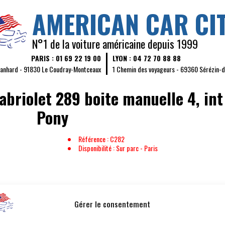
AMERICAN CAR CI
N°1 de la voiture américaine depuis 1999
PARIS : 01 69 22 19 00
LYON : 04 72 70 88 88
Panhard - 91830 Le Coudray-Montceaux
1 Chemin des voyageurs - 69360 Sérézin-
briolet 289 boite manuelle 4, int
Pony
Référence : C282
Disponibilité : Sur parc - Paris
KILOMÉTRAGE :
32 800 km
PUISSAN
Gérer le consentement
COULEUR :
BLEU
PLACES 
INTÉRIEUR :
BEIGE
PORTES 