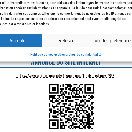
r offrir les meilleures expériences, nous utilisons des technologies telles que les cookies pou
PUISSANCE DYN. :
210 ch
cker et/ou accéder aux informations des appareils. Le fait de consentir à ces technologies no
mettra de traiter des données telles que le comportement de navigation ou les ID uniques sur
. Le fait de ne pas consentir ou de retirer son consentement peut avoir un effet négatif sur
POINTS FORTS
aines caractéristiques et fonctions.
La configuration de Mustang la plus désirable.
Rare avec ses documents d'origine !
Accepter
Refuser
Voir les préférence
A venir découvrir au Showroom !
Politique de cookies
Déclaration de confidentialité
ANNONCE DU SITE INTERNET
https://www.americancarcity.fr/annonces/ford/mustang/c282