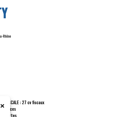
TY
du-Rhône
CE FISCALE :
27 cv fiscaux
:
4 places
:
2 portes