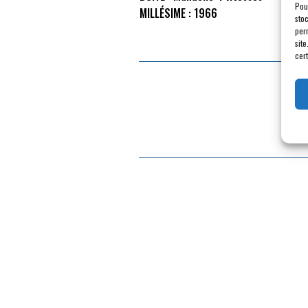
Pou
MILLÉSIME :
1966
sto
per
site
cert