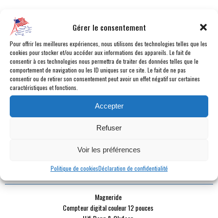
CATÉGORIE :
Coupé
Gérer le consentement
CARBURANT :
Essence
BOÎTE :
Manuelle 6 vitesses
Pour offrir les meilleures expériences, nous utilisons des technologies telles que les
MILLÉSIME :
2019
cookies pour stocker et/ou accéder aux informations des appareils. Le fait de
consentir à ces technologies nous permettra de traiter des données telles que le
KILOMÉTRAGE :
11 410 km
comportement de navigation ou les ID uniques sur ce site. Le fait de ne pas
COULEUR :
Vert
consentir ou de retirer son consentement peut avoir un effet négatif sur certaines
caractéristiques et fonctions.
INTÉRIEUR :
Cuir noir
PUISSANCE DYN. :
460 ch
Accepter
PUISSANCE FISCALE :
37 cv fiscaux
PLACES :
4 places
Refuser
PORTES :
2 portes
DURÉE DE GARANTIE :
12 mois
Voir les préférences
Politique de cookies
Déclaration de confidentialité
POINTS FORTS
Magneride
Compteur digital couleur 12 pouces