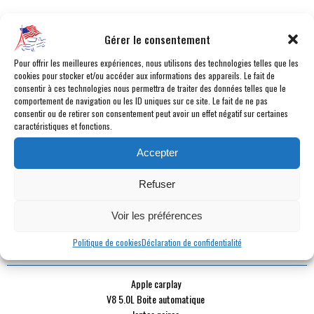
CATÉGORIE :
Cabriolet
Gérer le consentement
CARBURANT :
Essence
BOÎTE :
Automatique 10 vitesses
Pour offrir les meilleures expériences, nous utilisons des technologies telles que les
MILLÉSIME :
2018
cookies pour stocker et/ou accéder aux informations des appareils. Le fait de
consentir à ces technologies nous permettra de traiter des données telles que le
KILOMÉTRAGE :
83 470 km
comportement de navigation ou les ID uniques sur ce site. Le fait de ne pas
COULEUR :
Rouge
consentir ou de retirer son consentement peut avoir un effet négatif sur certaines
caractéristiques et fonctions.
INTÉRIEUR :
Cuir Rouge
PUISSANCE DYN. :
450 ch
Accepter
PUISSANCE FISCALE :
36 cv fiscaux
PLACES :
4 places
Refuser
PORTES :
2 portes
DURÉE DE GARANTIE :
12 mois
Voir les préférences
Politique de cookies
Déclaration de confidentialité
POINTS FORTS
Apple carplay
V8 5.0L Boite automatique