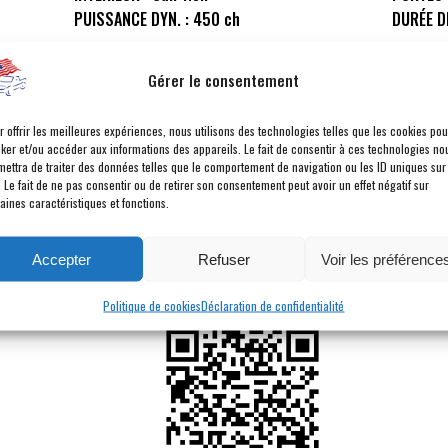
PUISSANCE DYN. :
450 ch
DURÉE D
POINTS FORTS
Gérer le consentement
Jantes noires
r offrir les meilleures expériences, nous utilisons des technologies telles que les cookies pou
Apple carplay
cker et/ou accéder aux informations des appareils. Le fait de consentir à ces technologies no
Toit noir
mettra de traiter des données telles que le comportement de navigation ou les ID uniques sur
Sièges cuir chauffants & ventilés
. Le fait de ne pas consentir ou de retirer son consentement peut avoir un effet négatif sur
GPS Europe
aines caractéristiques et fonctions.
ANNONCE DU SITE INTERNET
Accepter
Refuser
Voir les préférence
https://www.americancarcity.fr/annonces/ford/mustang/6422
Politique de cookies
Déclaration de confidentialité