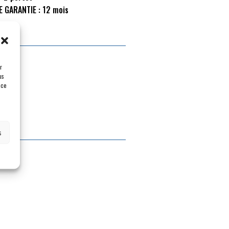
E GARANTIE :
12 mois
r
us
 ce
s