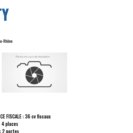
TY
du-Rhône
CE FISCALE :
36 cv fiscaux
:
4 places
:
2 portes