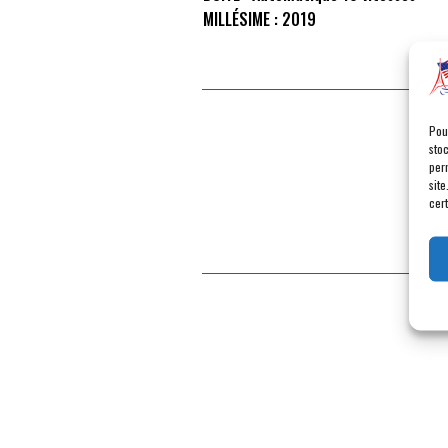
MILLÉSIME :
2019
Pou
sto
per
site
cert