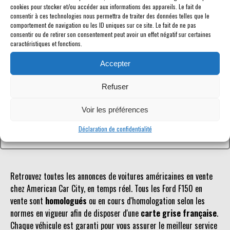
cookies pour stocker et/ou accéder aux informations des appareils. Le fait de
consentir à ces technologies nous permettra de traiter des données telles que le
comportement de navigation ou les ID uniques sur ce site. Le fait de ne pas
consentir ou de retirer son consentement peut avoir un effet négatif sur certaines
caractéristiques et fonctions.
Référence inconnue
Accepter
Le véhicule recherché n'est pas ou plus référencé.
Refuser
Retourner à la liste des véhicules en stock
Voir les préférences
Déclaration de confidentialité
Retrouvez toutes les annonces de voitures américaines en vente
chez American Car City, en temps réel. Tous les Ford F150 en
vente sont
homologués
ou en cours d'homologation selon les
normes en vigueur afin de disposer d'une
carte grise française
.
Chaque véhicule est garanti pour vous assurer le meilleur service