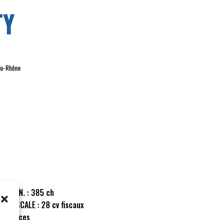
TY
du-Rhône
CE DYN. :
385 ch
CE FISCALE :
28 cv fiscaux
:
5 places