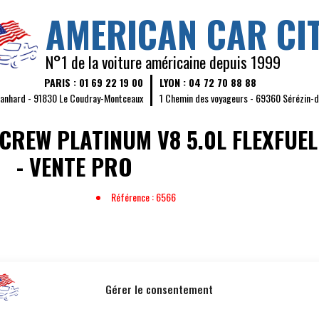
AMERICAN CAR CI
N°1 de la voiture américaine depuis 1999
PARIS : 01 69 22 19 00
LYON : 04 72 70 88 88
Panhard - 91830 Le Coudray-Montceaux
1 Chemin des voyageurs - 69360 Sérézin-
REW PLATINUM V8 5.0L FLEXFUEL
- VENTE PRO
Référence : 6566
MILLÉSIME :
2016
PUISSAN
Gérer le consentement
KILOMÉTRAGE :
165 100 km
PUISSAN
COULEUR :
Noir
PLACES 