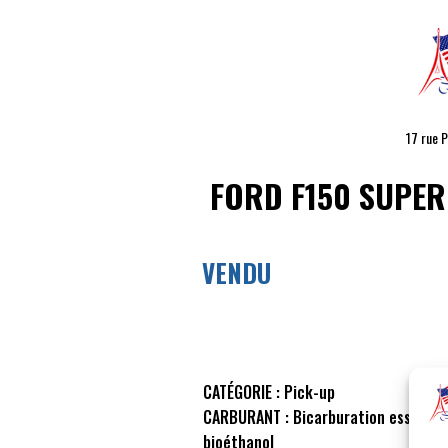
17 rue 
FORD F150
SUPERC
VENDU
CATÉGORIE :
Pick-up
CARBURANT :
Bicarburation essence
bioéthanol