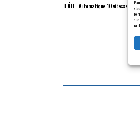
Pou
BOÎTE :
Automatique 10 vitesses
sto
per
site
cert