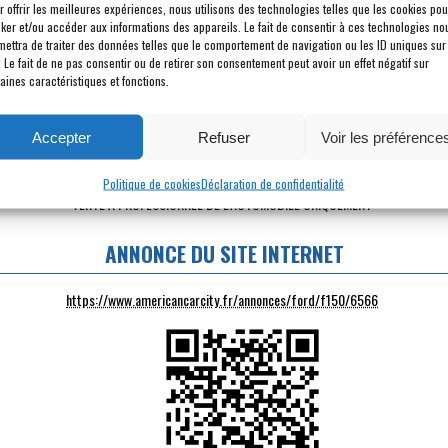
r offrir les meilleures expériences, nous utilisons des technologies telles que les cookies pou
INTÉRIEUR :
Noir
PORTES 
cker et/ou accéder aux informations des appareils. Le fait de consentir à ces technologies no
mettra de traiter des données telles que le comportement de navigation ou les ID uniques sur
. Le fait de ne pas consentir ou de retirer son consentement peut avoir un effet négatif sur
POINTS FORTS
aines caractéristiques et fonctions.
Origine France
Première Main
Accepter
Refuser
Voir les préférence
Historique d'entretien depuis l'origine
Marchepieds électriques
Politique de cookies
Déclaration de confidentialité
VENTE A PROFESSIONNEL DE L'AUTOMOBILE UNIQUEMENT
ANNONCE DU SITE INTERNET
https://www.americancarcity.fr/annonces/ford/f150/6566