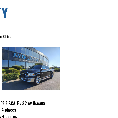
TY
du-Rhône
CE FISCALE :
32 cv fiscaux
:
4 places
:
4 portes