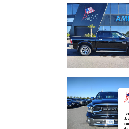
Pou
sto
per
site