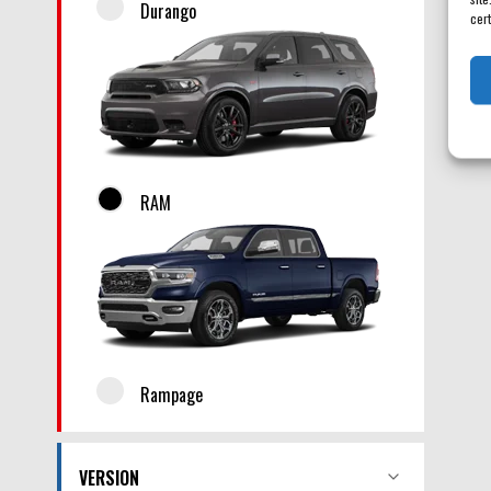
Durango
cert
RAM
Rampage
VERSION