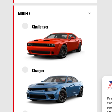
MODÈLE
Challenger
Charger
Pou
sto
per
site