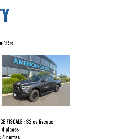
TY
du-Rhône
CE FISCALE :
32 cv fiscaux
:
4 places
:
4 portes