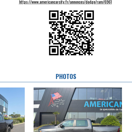
https://www.americancarcity.fr/annonces/dodge/ram/6961
PHOTOS