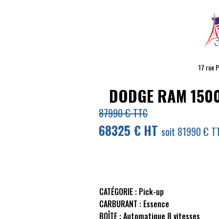
17 rue 
DODGE RAM
1500
87990 € TTC
68325 € HT
soit 81990 € T
CATÉGORIE :
Pick-up
CARBURANT :
Essence
BOÎTE :
Automatique 8 vitesses