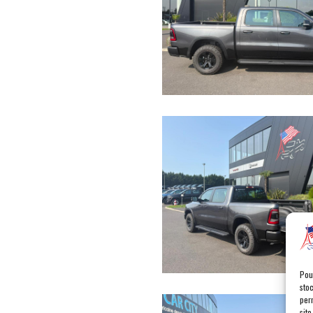
Pou
sto
per
site