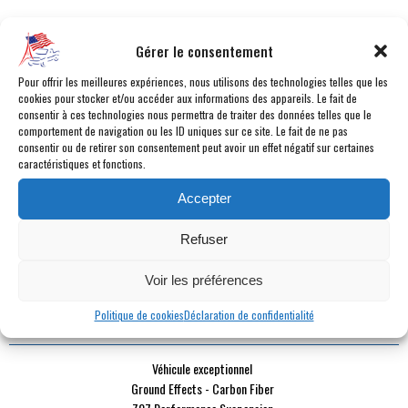
CATÉGORIE :
Cabriolet
Gérer le consentement
CARBURANT :
Essence
BOÎTE :
Automatique 8 vitesses
Pour offrir les meilleures expériences, nous utilisons des technologies telles que les
MILLÉSIME :
2024
cookies pour stocker et/ou accéder aux informations des appareils. Le fait de
consentir à ces technologies nous permettra de traiter des données telles que le
KILOMÉTRAGE :
500 km
comportement de navigation ou les ID uniques sur ce site. Le fait de ne pas
COULEUR :
Rouge
consentir ou de retirer son consentement peut avoir un effet négatif sur certaines
caractéristiques et fonctions.
INTÉRIEUR :
Cuir rouge
PUISSANCE DYN. :
637 ch
Accepter
PUISSANCE FISCALE :
60 cv fiscaux
PLACES :
2 places
Refuser
PORTES :
2 portes
DURÉE DE GARANTIE :
24 mois
Voir les préférences
Politique de cookies
Déclaration de confidentialité
POINTS FORTS
Véhicule exceptionnel
Ground Effects - Carbon Fiber