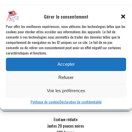
CATÉGORIE :
Cabriolet
Gérer le consentement
CARBURANT :
Essence
BOÎTE :
Automatique 8 vitesses
Pour offrir les meilleures expériences, nous utilisons des technologies telles que les
MILLÉSIME :
2018
cookies pour stocker et/ou accéder aux informations des appareils. Le fait de
consentir à ces technologies nous permettra de traiter des données telles que le
KILOMÉTRAGE :
78 000 km
comportement de navigation ou les ID uniques sur ce site. Le fait de ne pas
COULEUR :
Noir
consentir ou de retirer son consentement peut avoir un effet négatif sur certaines
caractéristiques et fonctions.
INTÉRIEUR :
Cuir Noir
PUISSANCE DYN. :
495 ch
Accepter
PUISSANCE FISCALE :
35 cv fiscaux
PLACES :
4 places
Refuser
PORTES :
2 portes
DURÉE DE GARANTIE :
12 mois
Voir les préférences
Politique de cookies
Déclaration de confidentialité
POINTS FORTS
Ecotaxe réduite
Jantes 20 pouces noires