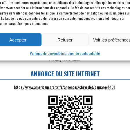
r offrir les meilleures expériences, nous utilisons des technologies telles que les cookies pou
PUISSANCE DYN. :
455 ch
cker et/ou accéder aux informations des appareils. Le fait de consentir à ces technologies no
mettra de traiter des données telles que le comportement de navigation ou les ID uniques sur
. Le fait de ne pas consentir ou de retirer son consentement peut avoir un effet négatif sur
POINTS FORTS
aines caractéristiques et fonctions.
Carte grise FR, Pas d'écotaxe, pas de malus
Jantes noires
Accepter
Refuser
Voir les préférence
Pas d'écotaxe
Échappement sport
Politique de cookies
Déclaration de confidentialité
Affichage tête haute
ANNONCE DU SITE INTERNET
https://www.americancarcity.fr/annonces/chevrolet/camaro/4401