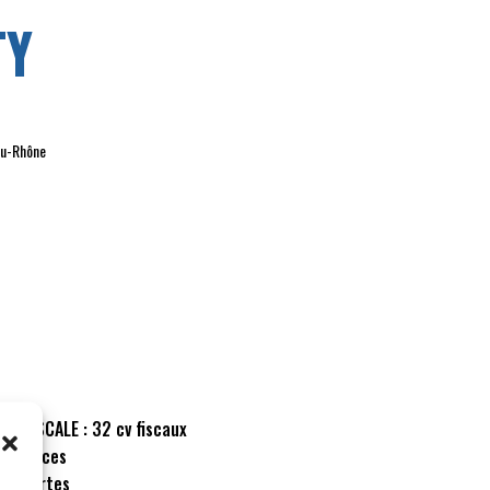
TY
du-Rhône
CE FISCALE :
32 cv fiscaux
:
4 places
:
2 portes