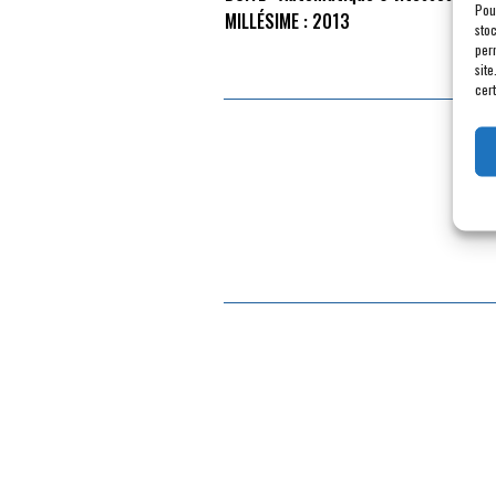
Pou
MILLÉSIME :
2013
sto
per
site
cert