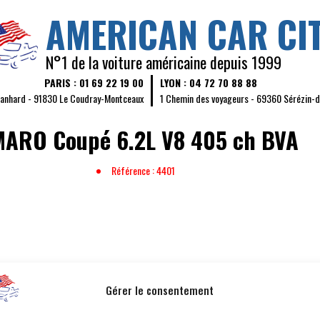
AMERICAN CAR CI
N°1 de la voiture américaine depuis 1999
PARIS : 01 69 22 19 00
LYON : 04 72 70 88 88
Panhard - 91830 Le Coudray-Montceaux
1 Chemin des voyageurs - 69360 Sérézin-
MARO
Coupé 6.2L V8 405 ch BVA
Référence : 4401
KILOMÉTRAGE :
54 260 km
PUISSAN
Gérer le consentement
COULEUR :
Noir
PLACES 
INTÉRIEUR :
Cuir Noir
PORTES 